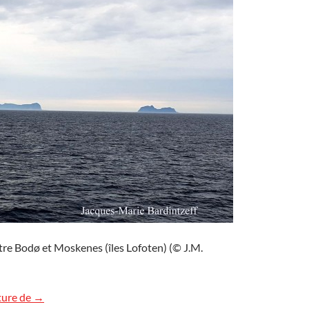
tre Bodø et Moskenes (îles Lofoten) (© J.M.
En direction des îles Lofoten
ture de
→