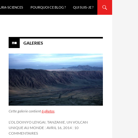
URA-SCIENCES
POURQUOI CE BLOG ?
QUI SUIS-JE ?
GALERIES
Cette galerie contient
6 photos
.
L’OL DOINYO LENGAI, TANZANIE, UN VOLCAN
UNIQUE AU MONDE
AVRIL 16, 2014
10
COMMENTAIRES