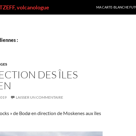
ALLER AU CONTENU
ZEFF, volcanologue
MA CARTE-BLANCHE FUT
iennes :
GES
ECTION DES ÎLES
EN
2019
LAISSER UN COMMENTAIRE
docks » de Bodø en direction de Moskenes aux îles