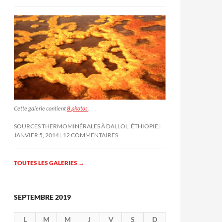
Cette galerie contient
8 photos
.
SOURCES THERMOMINÉRALES À DALLOL, ÉTHIOPIE
JANVIER 5, 2014
12 COMMENTAIRES
TOUTES LES GALERIES
→
SEPTEMBRE 2019
L
M
M
J
V
S
D