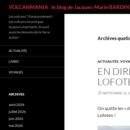
Recherche
VOLCANMANIA : le blog de Jacques-Marie BARDINT
Les volcans ? Passionnément !
Les volcans ne sont pas
toujours méchants, ils sont
aussi les témoins de la Terre
active !
Archives quotid
ACTUALITÉS
ACTUALITÉS
,
VOYA
LIVRES
EN DIR
VOYAGES
LOFOT
SEPTEMBRE 16, 
ARCHIVES
août 2026
On quitte les « 
juillet 2026
Lofoten !
juin 2026
mai 2026