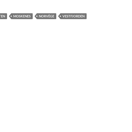
TEN
MOSKENES
NORVÈGE
VESTFJORDEN