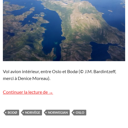
Vol avion intérieur, entre Oslo et Bodø (© J.M. Bardintzeff,
merci à Denice Moreau).
Vol Oslo-Bodø
Continuer la lecture de
→
BODØ
NORVÈGE
NORWEGIAN
OSLO