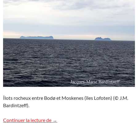
Îlots rocheux entre Bodø et Moskenes (îles Lofoten) (© J.M.
Bardintzeff).
En direction des îles Lofoten
Continuer la lecture de
→