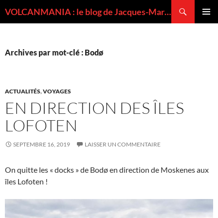
Recherche
VOLCANMANIA : le blog de Jacques-Marie BARDINTZEFF, volcanologue
ALLER
MENU
AU
PRINCI
CONTENU
Archives par mot-clé : Bodø
ACTUALITÉS
,
VOYAGES
EN DIRECTION DES ÎLES
LOFOTEN
SEPTEMBRE 16, 2019
LAISSER UN COMMENTAIRE
On quitte les « docks » de Bodø en direction de Moskenes aux
îles Lofoten !