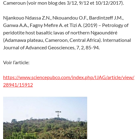
Cameroun (voir mon blog des 3/12, 9/12 et 10/12/2017).
Njankouo Ndassa Z.N., Nkouandou O.F., Bardintzeff J.M.,
Ganwa A.A., Fagny Mefire A. et Tizi A. (2019) – Petrology of
peridotite host basaltic lavas of northern Ngaoundéré
(Adamawa plateau, Cameroon, Central Africa). International
Journal of Advanced Geosciences, 7, 2, 85-94.
Voir l’article:
https://www.sciencepubco.com/index.php/IJAG/article/view/
28941/15912