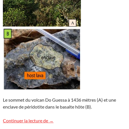
Le sommet du volcan Do Guessa à 1436 mètres (A) et une
enclave de péridotite dans le basalte hôte (B).
Un basalte à enclaves de péridotite au 
Continuer la lecture de
→