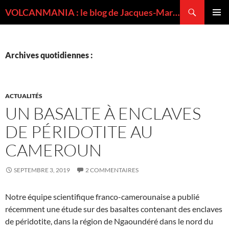
Recherche
VOLCANMANIA : le blog de Jacques-Marie BARDINTZEFF, volcanologue
ALLER
MENU
AU
PRINCI
CONTENU
Archives quotidiennes :
ACTUALITÉS
UN BASALTE À ENCLAVES
DE PÉRIDOTITE AU
CAMEROUN
SEPTEMBRE 3, 2019
2 COMMENTAIRES
Notre équipe scientifique franco-camerounaise a publié
récemment une étude sur des basaltes contenant des enclaves
de péridotite, dans la région de Ngaoundéré dans le nord du