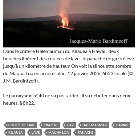
Dans le cratère Halemaumau du Kilauea à Hawaii, deux
bouches libèrent des coulées de lave ; le panache de gaz s’élève
jusqu’à un kilomètre de hauteur. On voit la silhouette sombre
du Mauna Loa en arrière-plan. 12 janvier 2026, 6h23 locale (©
J.M. Bardintzeff).
Le paroxysme n° 40 ne va pas tarder : il va débuter dans deux
heures, à 8h22.
COULÉE DE LAVE
CRATÈRE
GAZ
HALEMAUMAU
HAWAII
KILAUEA
LAVE
MAUNA LOA
PANACHE