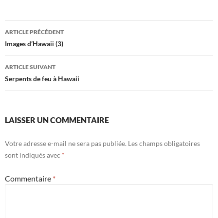
Navigation
ARTICLE PRÉCÉDENT
des
Images d’Hawaii (3)
articles
ARTICLE SUIVANT
Serpents de feu à Hawaii
LAISSER UN COMMENTAIRE
Votre adresse e-mail ne sera pas publiée.
Les champs obligatoires
sont indiqués avec
*
Commentaire
*