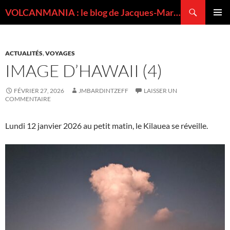
Recherche
VOLCANMANIA : le blog de Jacques-Marie BARDINTZEFF, volcanologue
ALLER
MENU
AU
PRINCI
CONTENU
ACTUALITÉS
,
VOYAGES
IMAGE D’HAWAII (4)
FÉVRIER 27, 2026
JMBARDINTZEFF
LAISSER UN
COMMENTAIRE
Lundi 12 janvier 2026 au petit matin, le Kilauea se réveille.