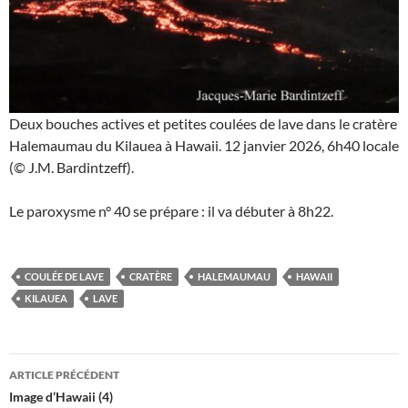
Deux bouches actives et petites coulées de lave dans le cratère
Halemaumau du Kilauea à Hawaii. 12 janvier 2026, 6h40 locale
(© J.M. Bardintzeff).
Le paroxysme n° 40 se prépare : il va débuter à 8h22.
COULÉE DE LAVE
CRATÈRE
HALEMAUMAU
HAWAII
KILAUEA
LAVE
Navigation
ARTICLE PRÉCÉDENT
des
Image d’Hawaii (4)