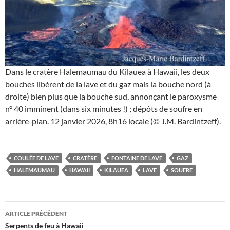
Dans le cratère Halemaumau du Kilauea à Hawaii, les deux
bouches libèrent de la lave et du gaz mais la bouche nord (à
droite) bien plus que la bouche sud, annonçant le paroxysme
n° 40 imminent (dans six minutes !) ; dépôts de soufre en
arrière-plan. 12 janvier 2026, 8h16 locale (© J.M. Bardintzeff).
COULÉE DE LAVE
CRATÈRE
FONTAINE DE LAVE
GAZ
HALEMAUMAU
HAWAII
KILAUEA
LAVE
SOUFRE
Navigation
ARTICLE PRÉCÉDENT
des
Serpents de feu à Hawaii