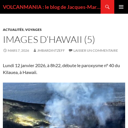
Recherche
VOLCANMANIA : le blog de Jacques-Marie BARDINTZEFF, volcanologue
ALLER
MENU
AU
PRINCI
CONTENU
ACTUALITÉS
,
VOYAGES
IMAGES D’HAWAII (5)
MARS 7, 2026
JMBARDINTZEFF
LAISSER UN COMMENTAIRE
Lundi 12 janvier 2026, à 8h22, débute le paroxysme n° 40 du
Kilauea, à Hawaii.