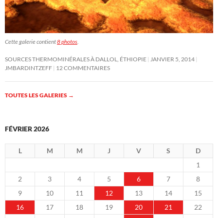
Cette galerie contient
8 photos
.
SOURCES THERMOMINÉRALES À DALLOL, ÉTHIOPIE
JANVIER 5, 2014
JMBARDINTZEFF
12 COMMENTAIRES
TOUTES LES GALERIES
→
FÉVRIER 2026
L
M
M
J
V
S
D
1
2
3
4
5
6
7
8
9
10
11
12
13
14
15
16
17
18
19
20
21
22