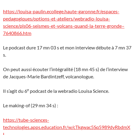
https://louisa-paulin.ecollege.haute-garonne.fr/espaces-
pedagogiques/options-et-ateliers/webradio-louisa-
science/pls06-seismes-et-volcans-quand-la-terre-gronde–
7640866.htm
Le podcast dure 17 mn 03 s et mon interview débute à 7 mn 37
s.
On peut aussi écouter l’intégralité (18 mn 45 s) de l’interview
de Jacques-Marie Bardintzeff, volcanologue.
e
Il s’agit du 6
podcast de la webradio Louisa Science.
Le making-of (29 mn 34 s) :
https://tube-sciences-
technologies.apps.education.fr/w/cTkgwac5Sq5989dvRbdmX
L