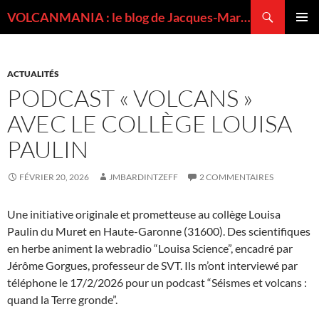
Recherche
VOLCANMANIA : le blog de Jacques-Marie BARDINTZEFF, volcanologue
ALLER
MENU
AU
PRINCI
CONTENU
ACTUALITÉS
PODCAST « VOLCANS »
AVEC LE COLLÈGE LOUISA
PAULIN
FÉVRIER 20, 2026
JMBARDINTZEFF
2 COMMENTAIRES
Une initiative originale et prometteuse au collège Louisa
Paulin du Muret en Haute-Garonne (31600). Des scientifiques
en herbe animent la webradio “Louisa Science”, encadré par
Jérôme Gorgues, professeur de SVT. Ils m’ont interviewé par
téléphone le 17/2/2026 pour un podcast “Séismes et volcans :
quand la Terre gronde”.