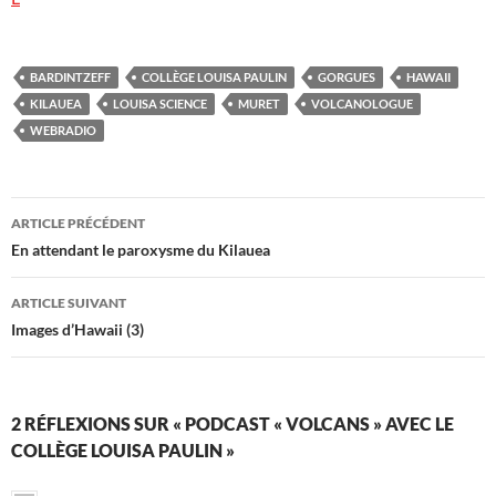
BARDINTZEFF
COLLÈGE LOUISA PAULIN
GORGUES
HAWAII
KILAUEA
LOUISA SCIENCE
MURET
VOLCANOLOGUE
WEBRADIO
Navigation
ARTICLE PRÉCÉDENT
des
En attendant le paroxysme du Kilauea
articles
ARTICLE SUIVANT
Images d’Hawaii (3)
2 RÉFLEXIONS SUR « PODCAST « VOLCANS » AVEC LE
COLLÈGE LOUISA PAULIN »