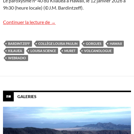
Le paroxysme n° 40 du Kilauea à Hawaii, le 12 janvier 2026 à
9h30 (heure locale) (©J.M. Bardintzeff).
Podcast « Volcans » avec le collège Louis
Continuer la lecture de
→
BARDINTZEFF
COLLÈGE LOUISA PAULIN
GORGUES
HAWAII
KILAUEA
LOUISA SCIENCE
MURET
VOLCANOLOGUE
WEBRADIO
GALERIES