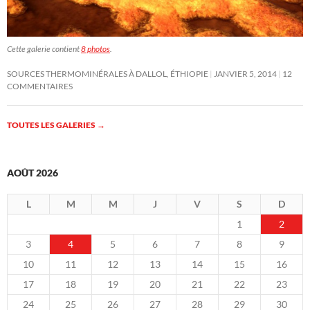
Cette galerie contient
8 photos
.
SOURCES THERMOMINÉRALES À DALLOL, ÉTHIOPIE
JANVIER 5, 2014
12
COMMENTAIRES
TOUTES LES GALERIES
→
AOÛT 2026
L
M
M
J
V
S
D
1
2
3
4
5
6
7
8
9
10
11
12
13
14
15
16
17
18
19
20
21
22
23
24
25
26
27
28
29
30