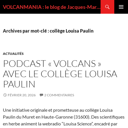
Recherche
VOLCANMANIA : le blog de Jacques-Marie BARDINTZEFF, volcanologue
ALLER
MENU
AU
PRINCI
CONTENU
Archives par mot-clé : collège Louisa Paulin
ACTUALITÉS
PODCAST « VOLCANS »
AVEC LE COLLÈGE LOUISA
PAULIN
FÉVRIER 20, 2026
2 COMMENTAIRES
Une initiative originale et prometteuse au collège Louisa
Paulin du Muret en Haute-Garonne (31600). Des scientifiques
en herbe animent la webradio “Louisa Science”, encadré par