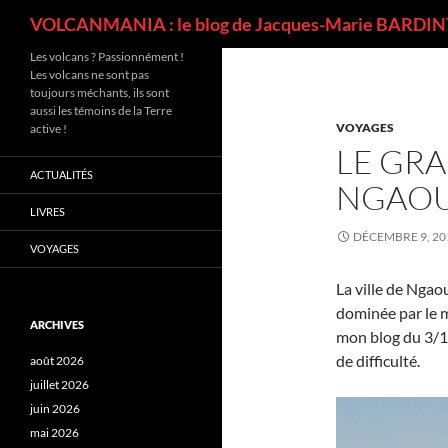
Recherche
VOLCANMANIA : le blog de Jacques-Marie BARDINT
Les volcans ? Passionnément !
Les volcans ne sont pas
toujours méchants, ils sont
aussi les témoins de la Terre
VOYAGES
active !
LE GR
ACTUALITÉS
NGAO
LIVRES
DÉCEMBRE 9, 20
VOYAGES
La ville de Ngao
dominée par le m
ARCHIVES
mon blog du 3/12
de difficulté.
août 2026
juillet 2026
juin 2026
mai 2026