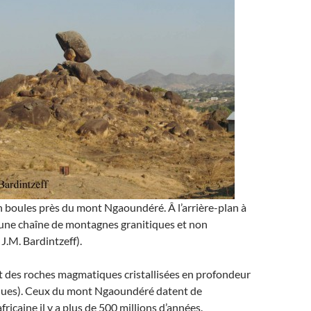
 boules près du mont Ngaoundéré. Â l’arrière-plan à
t d’une chaîne de montagnes granitiques et non
J.M. Bardintzeff).
t des roches magmatiques cristallisées en profondeur
ques). Ceux du mont Ngaoundéré datent de
ricaine il y a plus de 500 millions d’années.