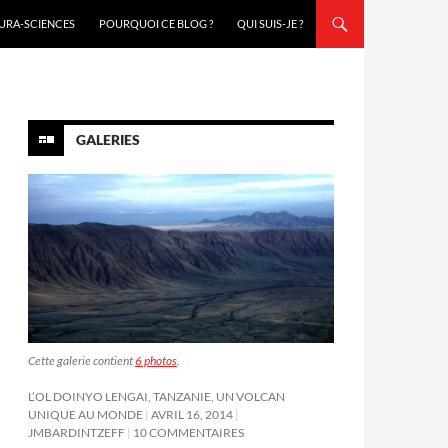
URA-SCIENCES
POURQUOI CE BLOG ?
QUI SUIS-JE ?
GALERIES
Cette galerie contient
6 photos
.
L’OL DOINYO LENGAI, TANZANIE, UN VOLCAN
UNIQUE AU MONDE
AVRIL 16, 2014
JMBARDINTZEFF
10 COMMENTAIRES