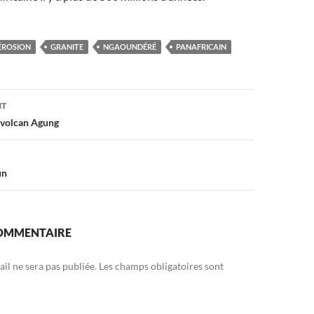
ÉROSION
GRANITE
NGAOUNDÉRÉ
PANAFRICAIN
on
NT
e volcan Agung
un
COMMENTAIRE
il ne sera pas publiée.
Les champs obligatoires sont