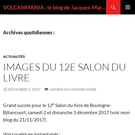
Recherche
VOLCANMANIA : le blog de Jacques-Marie BARDINTZEFF, volcanologue
ALLER
MENU
AU
PRINCI
CONTENU
Archives quotidiennes :
ACTUALITÉS
IMAGES DU 12E SALON DU
LIVRE
DÉCEMBRE 5, 2017
LAISSER UN COMMENTAIRE
e
Grand succès pour le 12
Salon du livre de Boulogne-
Billancourt, samedi 2 et dimanche 3 décembre 2017 (voir mon
blog du 21/11/2017).
Voici quelques instantanés :