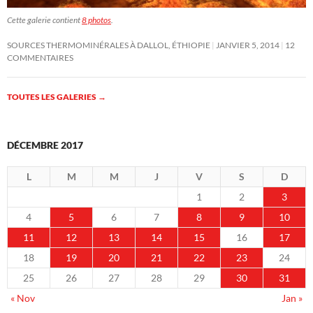
Cette galerie contient
8 photos
.
SOURCES THERMOMINÉRALES À DALLOL, ÉTHIOPIE
JANVIER 5, 2014
12
COMMENTAIRES
TOUTES LES GALERIES
→
DÉCEMBRE 2017
L
M
M
J
V
S
D
1
2
3
4
5
6
7
8
9
10
11
12
13
14
15
16
17
18
19
20
21
22
23
24
25
26
27
28
29
30
31
« Nov
Jan »