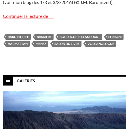
(voir mon blog des 1/3 et 3/3/2016) (© J.M. Bardintzeff).
Images du 12e Salon du livre
Continuer la lecture de
→
BARDINTZEFF
BARRIÈRE
BOULOGNE-BILLANCOURT
FERRONI
HARMATTAN
MENEZ
SALON DU LIVRE
VOLCANOLOGUE
GALERIES