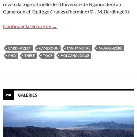
revêtu la toge officielle de l’Université de Ngaoundéré au
Cameroun et l’épitoge à rangs d’hermine (© J.M. Bardintzeff).
Jury de thèse à Ngaoundéré
Continuer la lecture de
→
BARDINTZEFF
CAMEROUN
FAGNY MEFIRE
NGAOUNDÉRÉ
PH.D
THÈSE
TOGE
VOLCANOLOGUE
GALERIES