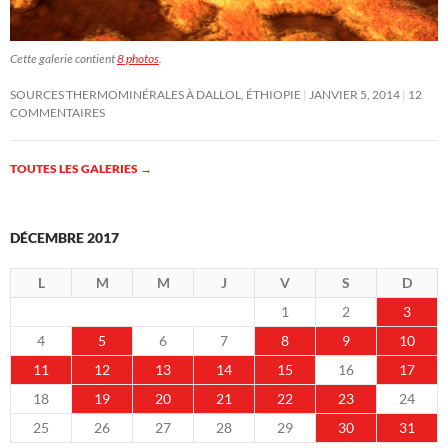
Cette galerie contient
8 photos
.
SOURCES THERMOMINÉRALES À DALLOL, ÉTHIOPIE
JANVIER 5, 2014
12
COMMENTAIRES
TOUTES LES GALERIES
→
DÉCEMBRE 2017
L
M
M
J
V
S
D
1
2
3
4
5
6
7
8
9
10
11
12
13
14
15
16
17
18
19
20
21
22
23
24
25
26
27
28
29
30
31