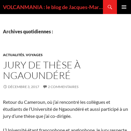
Recherche
VOLCANMANIA : le blog de Jacques-Marie BARDINTZEFF, volcanologue
ALLER
MENU
AU
PRINCI
CONTENU
Archives quotidiennes :
ACTUALITÉS
,
VOYAGES
JURY DE THÈSE À
NGAOUNDÉRÉ
DÉCEMBRE 3, 2017
2 COMMENTAIRES
Retour du Cameroun, où j’ai rencontré les collègues et
étudiants de l’Université de Ngaoundéré et aussi participé à un
jury d’une thèse que j’ai co-dirigée.
L’Université étant francophone et anglophone, le jury respecte