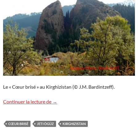
Le « Cœur brisé » au Kirghizistan (© J.M. Bardintzeff).
Cœur brisé
Continuer la lecture de
→
CŒUR BRISÉ
JETI ÖGÜZ
KIRGHIZISTAN