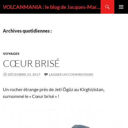
Recherche
VOLCANMANIA : le blog de Jacques-Marie BARDINTZEFF, volcanologue
ALLER
MENU
AU
PRINCI
CONTENU
Archives quotidiennes :
VOYAGES
CŒUR BRISÉ
DÉCEMBRE 23, 2017
LAISSER UN COMMENTAIRE
Un rocher étrange près de Jeti Ögüz au Kirghizistan,
surnommé le « Cœur brisé » !