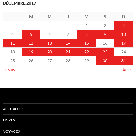
DÉCEMBRE 2017
L
M
M
J
V
S
D
1
2
3
4
5
6
7
8
9
10
11
12
13
14
15
16
17
18
19
20
21
22
23
24
25
26
27
28
29
30
31
« Nov
Jan »
ACTUALITÉS
LIVRES
VOYAGES