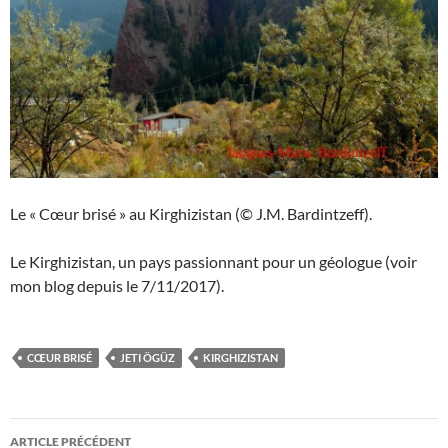
Le « Cœur brisé » au Kirghizistan (© J.M. Bardintzeff).
Le Kirghizistan, un pays passionnant pour un géologue (voir
mon blog depuis le 7/11/2017).
CŒUR BRISÉ
JETI ÖGÜZ
KIRGHIZISTAN
Navigation
ARTICLE PRÉCÉDENT