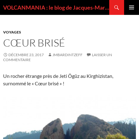
Recherche
VOLCANMANIA : le blog de Jacques-Marie BARDINTZEFF, volcanologue
ALLER
MENU
AU
PRINCI
CONTENU
VOYAGES
CŒUR BRISÉ
DÉCEMBRE 23, 2017
JMBARDINTZEFF
LAISSER UN
COMMENTAIRE
Un rocher étrange près de Jeti Ögüz au Kirghizistan,
surnommé le « Cœur brisé » !