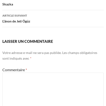
des
Skazka
articles
ARTICLE SUIVANT
L’ânon de Jeti Ögüz
LAISSER UN COMMENTAIRE
Votre adresse e-mail ne sera pas publiée.
Les champs obligatoires
sont indiqués avec
*
Commentaire
*