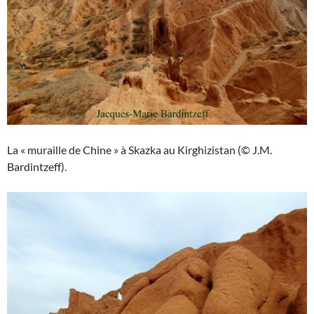
La « muraille de Chine » à Skazka au Kirghizistan (© J.M.
Bardintzeff).