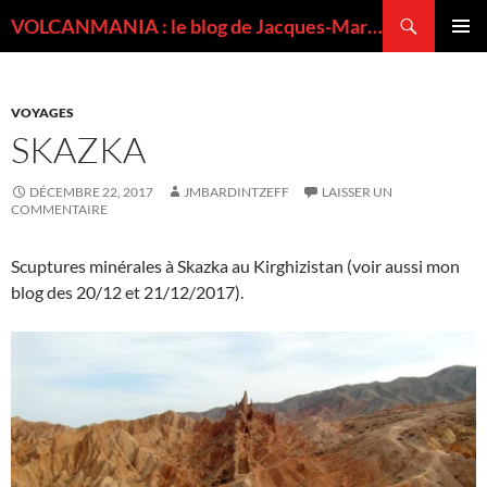
Recherche
VOLCANMANIA : le blog de Jacques-Marie BARDINTZEFF, volcanologue
ALLER
MENU
AU
PRINCI
CONTENU
VOYAGES
SKAZKA
DÉCEMBRE 22, 2017
JMBARDINTZEFF
LAISSER UN
COMMENTAIRE
Scuptures minérales à Skazka au Kirghizistan (voir aussi mon
blog des 20/12 et 21/12/2017).