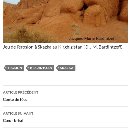
Jeu de l’érosion à Skazka au Kirghizistan (© J.M. Bardintzeff).
ÉROSION
KIRGHIZISTAN
SKAZKA
Navigation
ARTICLE PRÉCÉDENT
des
Conte de fées
articles
ARTICLE SUIVANT
Cœur brisé