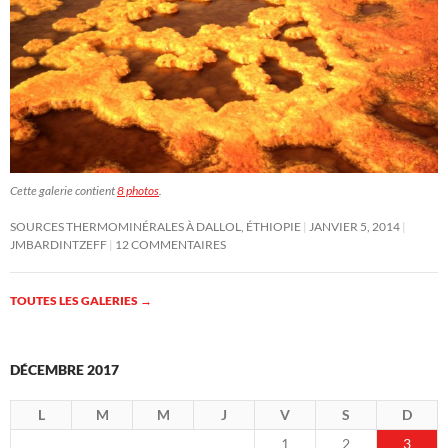
Cette galerie contient
8 photos
.
SOURCES THERMOMINÉRALES À DALLOL, ÉTHIOPIE
JANVIER 5, 2014
JMBARDINTZEFF
12 COMMENTAIRES
TOUTES LES GALERIES
→
DÉCEMBRE 2017
L
M
M
J
V
S
D
1
2
3