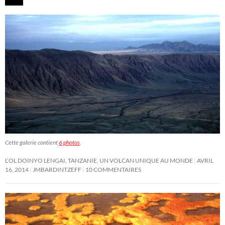
Cette galerie contient
6 photos
.
L’OL DOINYO LENGAI, TANZANIE, UN VOLCAN UNIQUE AU MONDE
AVRIL
16, 2014
JMBARDINTZEFF
10 COMMENTAIRES