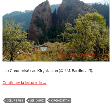
Le « Cœur brisé » au Kirghizistan (© J.M. Bardintzeff).
Cœur brisé
Continuer la lecture de
→
CŒUR BRISÉ
JETI ÖGÜZ
KIRGHIZISTAN