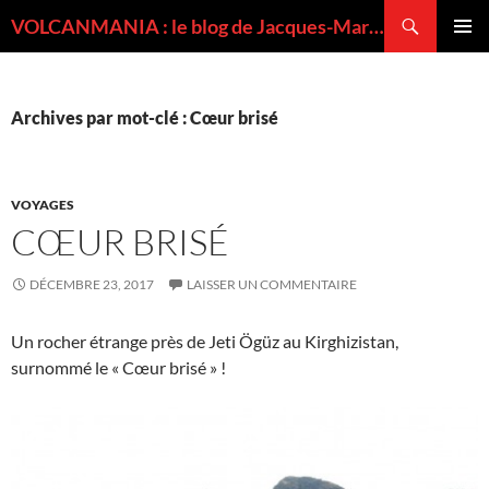
Recherche
VOLCANMANIA : le blog de Jacques-Marie BARDINTZEFF, volcanologue
ALLER
MENU
AU
PRINCI
CONTENU
Archives par mot-clé : Cœur brisé
VOYAGES
CŒUR BRISÉ
DÉCEMBRE 23, 2017
LAISSER UN COMMENTAIRE
Un rocher étrange près de Jeti Ögüz au Kirghizistan,
surnommé le « Cœur brisé » !