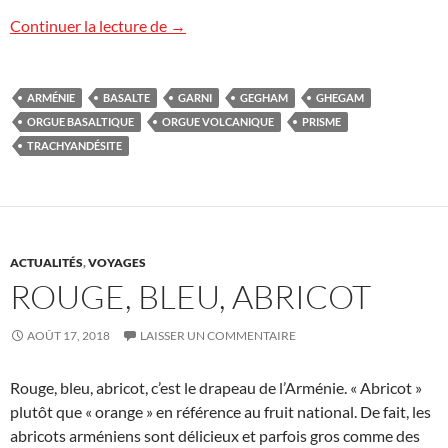
Gorges de Garni
Continuer la lecture de
→
ARMÉNIE
BASALTE
GARNI
GEGHAM
GHEGAM
ORGUE BASALTIQUE
ORGUE VOLCANIQUE
PRISME
TRACHYANDÉSITE
ACTUALITÉS
,
VOYAGES
ROUGE, BLEU, ABRICOT
AOÛT 17, 2018
LAISSER UN COMMENTAIRE
Rouge, bleu, abricot, c’est le drapeau de l’Arménie. « Abricot »
plutôt que « orange » en référence au fruit national. De fait, les
abricots arméniens sont délicieux et parfois gros comme des