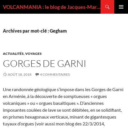
Recherche
VOLCANMANIA : le blog de Jacques-Marie BARDINTZEFF, volcanologue
ALLER
MENU
AU
PRINCI
CONTENU
Archives par mot-clé : Gegham
ACTUALITÉS
,
VOYAGES
GORGES DE GARNI
AOÛT 18, 2018
4 COMMENTAIRES
Une randonnée géologique s’impose dans les Gorges de Garni
en Arménie, à la découverte de somptueuses « orgues
volcaniques » ou « orgues basaltiques ». D’anciennes
imposantes coulées de lave se sont débitées, en se solidifiant,
en prismes hexagonaux verticaux, minant de gigantesques
tuyaux d’orgues (voir aussi mon blog des 22/3/2014,