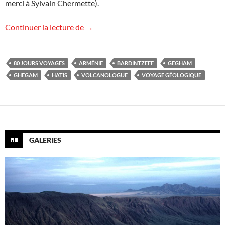
merci à Sylvain Chermette).
Rouge, bleu, abricot
Continuer la lecture de
→
80 JOURS VOYAGES
ARMÉNIE
BARDINTZEFF
GEGHAM
GHEGAM
HATIS
VOLCANOLOGUE
VOYAGE GÉOLOGIQUE
GALERIES