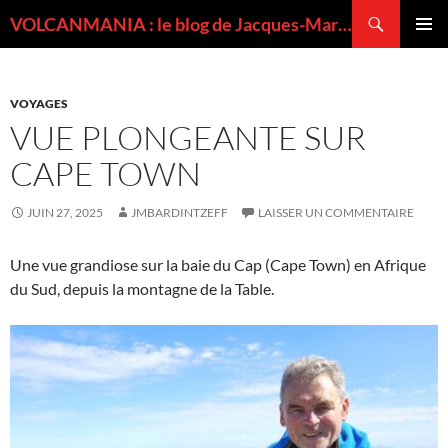
Recherche
VOLCANMANIA : le blog de Jacques-Marie BARDINTZEFF, volcanologue
ALLER
MENU
AU
PRINCI
CONTENU
VOYAGES
VUE PLONGEANTE SUR
CAPE TOWN
JUIN 27, 2025
JMBARDINTZEFF
LAISSER UN COMMENTAIRE
Une vue grandiose sur la baie du Cap (Cape Town) en Afrique
du Sud, depuis la montagne de la Table.