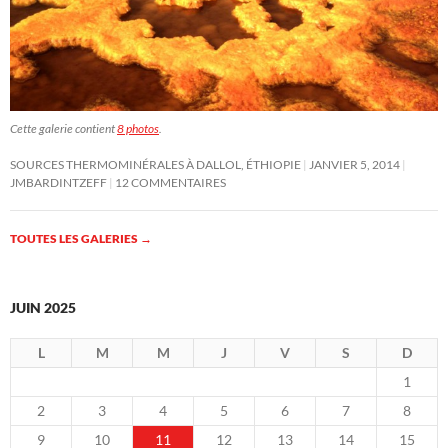
Cette galerie contient
8 photos
.
SOURCES THERMOMINÉRALES À DALLOL, ÉTHIOPIE
JANVIER 5, 2014
JMBARDINTZEFF
12 COMMENTAIRES
TOUTES LES GALERIES
→
JUIN 2025
L
M
M
J
V
S
D
1
2
3
4
5
6
7
8
9
10
11
12
13
14
15