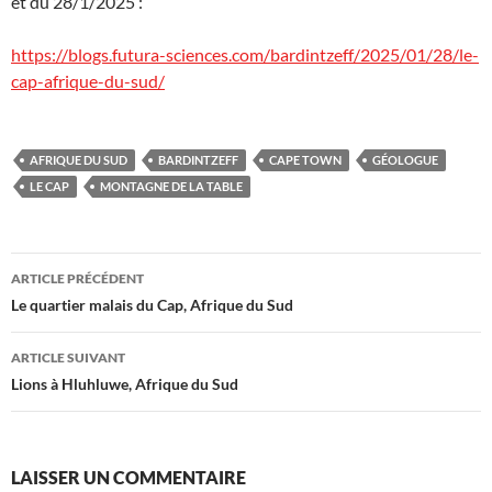
et du 28/1/2025 :
https://blogs.futura-sciences.com/bardintzeff/2025/01/28/le-
cap-afrique-du-sud/
AFRIQUE DU SUD
BARDINTZEFF
CAPE TOWN
GÉOLOGUE
LE CAP
MONTAGNE DE LA TABLE
Navigation
ARTICLE PRÉCÉDENT
des
Le quartier malais du Cap, Afrique du Sud
articles
ARTICLE SUIVANT
Lions à Hluhluwe, Afrique du Sud
LAISSER UN COMMENTAIRE