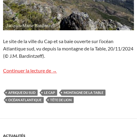
Le site de la ville du Cap et sa baie ouverte sur l’océan
Atlantique sud, vu depuis la montagne de la Table, 20/11/2024
(© J.M. Bardintzeff).
Le Cap, Afrique du Sud
Continuer la lecture de
→
AFRIQUE DU SUD
LE CAP
MONTAGNE DE LA TABLE
OCÉAN ATLANTIQUE
TÊTE DE LION
ACTUALITÉS