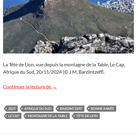
La Tête de Lion, vue depuis la montagne de la Table, Le Cap,
Afrique du Sud, 20/11/2024 (© J.M. Bardintzeff).
Très bonne année 2025 !
Continuer la lecture de
→
2025
AFRIQUE DU SUD
BARDINTZEFF
BONNE ANNÉE
LE CAP
MONTAGNE DE LA TABLE
TÊTE DE LION