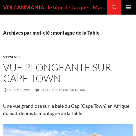
Recherche
VOLCANMANIA : le blog de Jacques-Marie BARDINTZEFF, volcanologue
ALLER
MENU
AU
PRINCI
CONTENU
Archives par mot-clé : montagne de la Table
VOYAGES
VUE PLONGEANTE SUR
CAPE TOWN
JUIN 27, 2025
LAISSER UN COMMENTAIRE
Une vue grandiose sur la baie du Cap (Cape Town) en Afrique
du Sud, depuis la montagne de la Table.