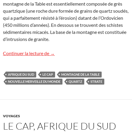
montagne de la Table est essentiellement composée de grès
quartzique (une roche dure formée de grains de quartz soudés,
qui a parfaitement résisté à l’érosion) datant de l’Ordovicien
(450 millions d’années). En dessous se trouvent des schistes
sédimentaires micacés. La base de la montagne est constituée
d’intrusions de granite.
La montagne de la Table, Afrique du Sud
Continuer la lecture de
→
AFRIQUE DU SUD
LE CAP
MONTAGNE DE LA TABLE
NOUVELLE MERVEILLE DU MONDE
QUARTZ
STRATE
VOYAGES
LE CAP, AFRIQUE DU SUD