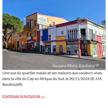
Une vue du quartier malais et ses maisons aux couleurs vives
dans la ville du Cap en Afrique du Sud, le 20/11/2024 (© J.M.
Bardintzeff).
Le quartier malais du Cap, Afrique du Su
Continuer la lecture de
→