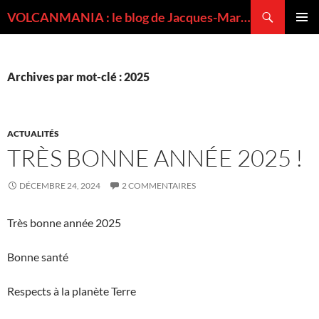
Recherche
VOLCANMANIA : le blog de Jacques-Marie BARDINTZEFF, volcanologue
ALLER
MENU
AU
PRINCI
CONTENU
Archives par mot-clé : 2025
ACTUALITÉS
TRÈS BONNE ANNÉE 2025 !
DÉCEMBRE 24, 2024
2 COMMENTAIRES
Très bonne année 2025
Bonne santé
Respects à la planète Terre