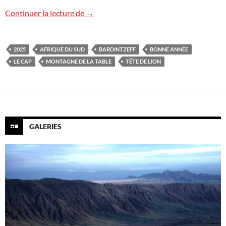
Très bonne année 2025 !
Continuer la lecture de
→
2025
AFRIQUE DU SUD
BARDINTZEFF
BONNE ANNÉE
LE CAP
MONTAGNE DE LA TABLE
TÊTE DE LION
GALERIES