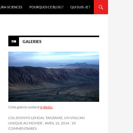
URA-SCIENCES
POURQUOI CE BLOG ?
QUI SUIS-JE ?
GALERIES
Cette galerie contient
6 photos
.
L’OL DOINYO LENGAI, TANZANIE, UN VOLCAN
UNIQUE AU MONDE
AVRIL 16, 2014
10
COMMENTAIRES