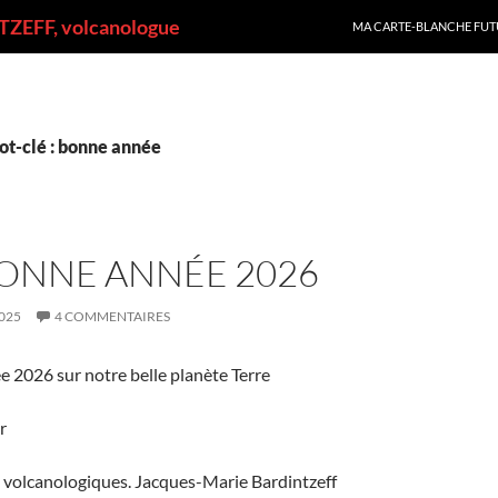
ALLER AU CONTENU
ZEFF, volcanologue
MA CARTE-BLANCHE FUT
ot-clé : bonne année
BONNE ANNÉE 2026
025
4 COMMENTAIRES
 2026 sur notre belle planète Terre
r
 volcanologiques. Jacques-Marie Bardintzeff