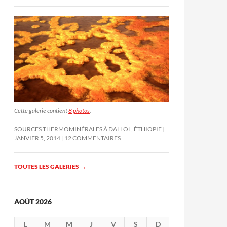
Cette galerie contient
8 photos
.
SOURCES THERMOMINÉRALES À DALLOL, ÉTHIOPIE
JANVIER 5, 2014
12 COMMENTAIRES
TOUTES LES GALERIES
→
AOÛT 2026
L
M
M
J
V
S
D