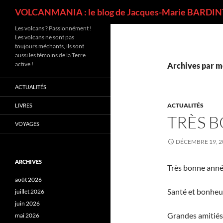
Recherche
VOLCANMANIA : le blog de Jacques-Marie BARDINT
Les volcans ? Passionnément !
Les volcans ne sont pas
toujours méchants, ils sont
aussi les témoins de la Terre
active !
Archives par m
ACTUALITÉS
ACTUALITÉS
LIVRES
TRÈS 
VOYAGES
DÉCEMBRE 19, 2
ARCHIVES
Très bonne année
août 2026
Santé et bonheu
juillet 2026
juin 2026
Grandes amitiés
mai 2026