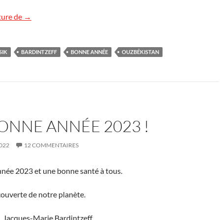
Bonnes fêtes de fin 2023, Très bonne année 2024 !
ture de
→
SIK
BARDINTZEFF
BONNE ANNÉE
OUZBÉKISTAN
ONNE ANNÉE 2023 !
022
12 COMMENTAIRES
nnée 2023 et une bonne santé à tous.
couverte de notre planète.
. Jacques-Marie Bardintzeff