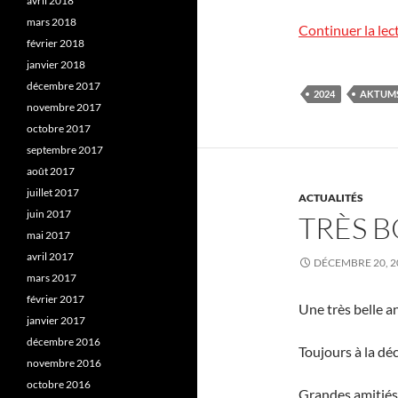
avril 2018
mars 2018
Continuer la lec
février 2018
janvier 2018
décembre 2017
2024
AKTUM
novembre 2017
octobre 2017
septembre 2017
août 2017
juillet 2017
ACTUALITÉS
juin 2017
TRÈS B
mai 2017
avril 2017
DÉCEMBRE 20, 2
mars 2017
février 2017
Une très belle a
janvier 2017
décembre 2016
Toujours à la dé
novembre 2016
octobre 2016
Grandes amitiés