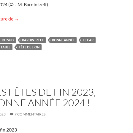
24 (© J.M. Bardintzeff).
Très bonne année 2025 !
ture de
→
E DU SUD
BARDINTZEFF
BONNE ANNÉE
LE CAP
 TABLE
TÊTE DE LION
 FÊTES DE FIN 2023,
ONNE ANNÉE 2024 !
023
7 COMMENTAIRES
 fin 2023