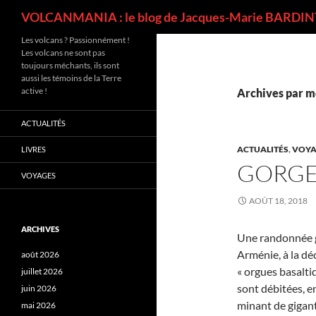
Recherche
VOLCANMANIA : le blog de Jacques-Marie BARDINT
Les volcans ? Passionnément !
Les volcans ne sont pas
toujours méchants, ils sont
aussi les témoins de la Terre
active !
Archives par m
ACTUALITÉS
ACTUALITÉS
,
VOYA
LIVRES
GORGE
VOYAGES
AOÛT 18, 2018
ARCHIVES
Une randonnée g
Arménie, à la d
août 2026
« orgues basalti
juillet 2026
sont débitées, e
juin 2026
minant de gigan
mai 2026