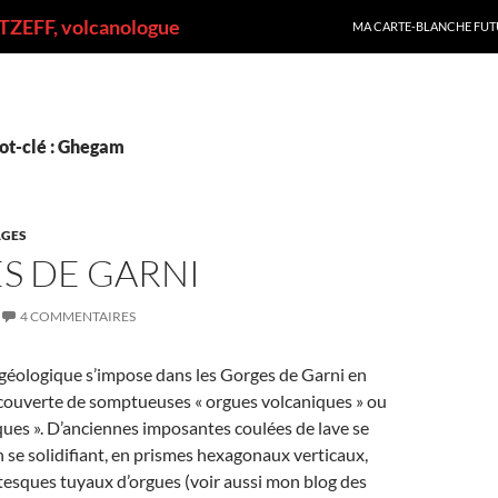
ALLER AU CONTENU
ZEFF, volcanologue
MA CARTE-BLANCHE FUT
ot-clé : Ghegam
GES
S DE GARNI
4 COMMENTAIRES
éologique s’impose dans les Gorges de Garni en
écouverte de somptueuses « orgues volcaniques » ou
ques ». D’anciennes imposantes coulées de lave se
n se solidifiant, en prismes hexagonaux verticaux,
tesques tuyaux d’orgues (voir aussi mon blog des