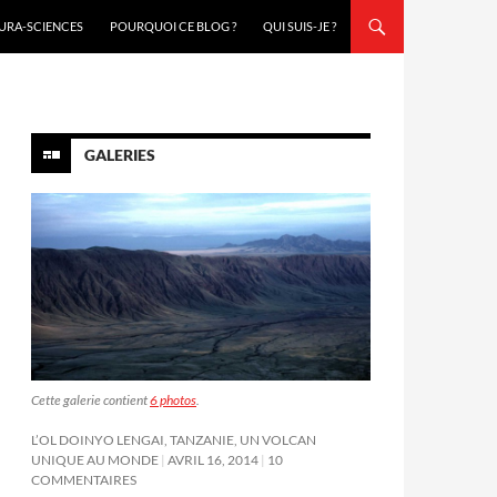
URA-SCIENCES
POURQUOI CE BLOG ?
QUI SUIS-JE ?
GALERIES
Cette galerie contient
6 photos
.
L’OL DOINYO LENGAI, TANZANIE, UN VOLCAN
UNIQUE AU MONDE
AVRIL 16, 2014
10
COMMENTAIRES