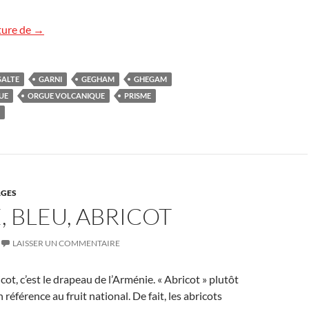
Gorges de Garni
ture de
→
SALTE
GARNI
GEGHAM
GHEGAM
UE
ORGUE VOLCANIQUE
PRISME
GES
 BLEU, ABRICOT
LAISSER UN COMMENTAIRE
cot, c’est le drapeau de l’Arménie. « Abricot » plutôt
 référence au fruit national. De fait, les abricots