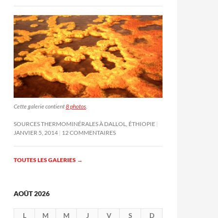
Cette galerie contient
8 photos
.
SOURCES THERMOMINÉRALES À DALLOL, ÉTHIOPIE
JANVIER 5, 2014
12 COMMENTAIRES
TOUTES LES GALERIES
→
AOÛT 2026
L
M
M
J
V
S
D