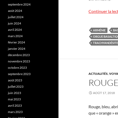
septembre 2024
août 2024
Continuer la lec
juillet 2024
juin 2024
avril 2024
ARMÉNIE
BA
mars 2024
ORGUE BASALTIQ
février 2024
TRACHYANDÉSITE
janvier 2024
décembre 2023
novembre 2023
octobre 2023
ACTUALITÉS
,
VOYA
septembre 2023
ROUGE,
août 2023
juillet 2023
juin 2023
AOÛT 17, 2018
mai 2023
avril 2023
Rouge, bleu, abri
mars 2023
que « orange » en