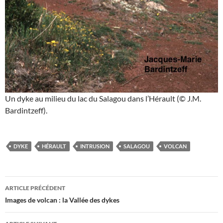
Un dyke au milieu du lac du Salagou dans l’Hérault (© J.M.
Bardintzeff).
DYKE
HÉRAULT
INTRUSION
SALAGOU
VOLCAN
Navigation
ARTICLE PRÉCÉDENT
des
Images de volcan : la Vallée des dykes
articles