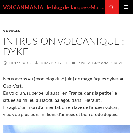
Recherche
VOLCANMANIA : le blog de Jacques-Marie BARDINTZEFF, volcanologue
ALLER
MENU
AU
PRINCI
CONTENU
VOYAGES
INTRUSION VOLCANIQUE :
DYKE
JUIN 11, 2015
JMBARDINTZEFF
LAISSER UN COMMENTAIRE
Nous avons vu (mon blog du 6 juin) de magnifiques dykes au
Cap-Vert.
En voici un, superbe lui aussi, en France, dans la petite île
située au milieu du lac du Salagou dans l’Hérault !
Il s’agit d’un filon d’alimentation en lave de l’ancien volcan,
vieux de plusieurs millions d’années et bien érodé depuis.