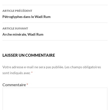
Navigation
ARTICLE PRÉCÉDENT
des
Pétroglyphes dans le Wadi Rum
articles
ARTICLE SUIVANT
Arche minérale, Wadi Rum
LAISSER UN COMMENTAIRE
Votre adresse e-mail ne sera pas publiée.
Les champs obligatoires
sont indiqués avec
*
Commentaire
*