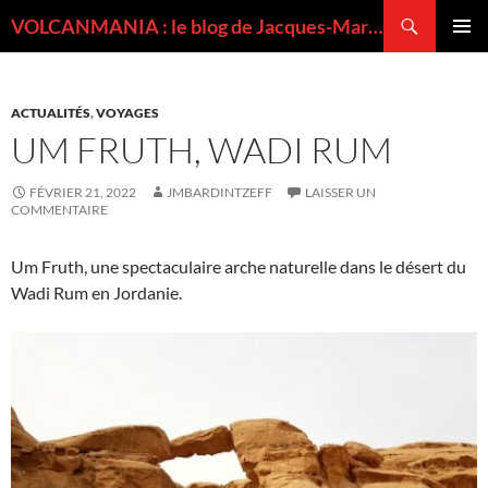
Recherche
VOLCANMANIA : le blog de Jacques-Marie BARDINTZEFF, volcanologue
ALLER
MENU
AU
PRINCI
CONTENU
ACTUALITÉS
,
VOYAGES
UM FRUTH, WADI RUM
FÉVRIER 21, 2022
JMBARDINTZEFF
LAISSER UN
COMMENTAIRE
Um Fruth, une spectaculaire arche naturelle dans le désert du
Wadi Rum en Jordanie.