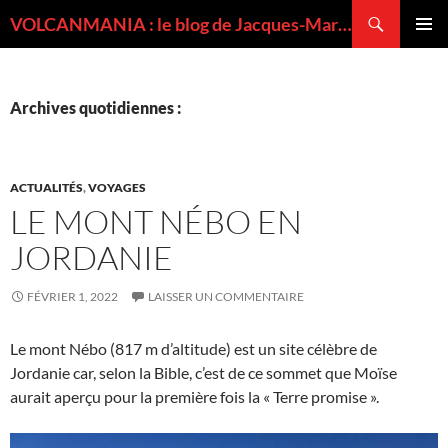
Recherche
VOLCANMANIA : le blog de Jacques-Marie BARDINTZEFF, volcanologue
ALLER
MENU
AU
PRINCI
CONTENU
Archives quotidiennes :
ACTUALITÉS
,
VOYAGES
LE MONT NÉBO EN
JORDANIE
FÉVRIER 1, 2022
LAISSER UN COMMENTAIRE
Le mont Nébo (817 m d’altitude) est un site célèbre de
Jordanie car, selon la Bible, c’est de ce sommet que Moïse
aurait aperçu pour la première fois la « Terre promise ».