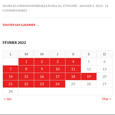
SOURCES THERMOMINÉRALES À DALLOL, ÉTHIOPIE
JANVIER 5, 2014
12
COMMENTAIRES
TOUTES LES GALERIES
→
FÉVRIER 2022
L
M
M
J
V
S
D
1
2
3
4
5
6
7
8
9
10
11
12
13
14
15
16
17
18
19
20
21
22
23
24
25
26
27
28
« Jan
Mar »