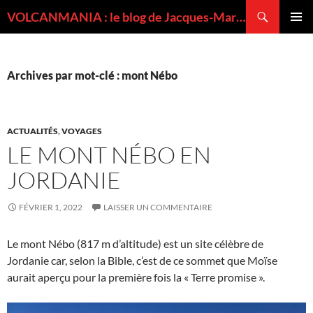
Recherche
VOLCANMANIA : le blog de Jacques-Marie BARDINTZEFF, volcanologue
ALLER
MENU
AU
PRINCI
CONTENU
Archives par mot-clé : mont Nébo
ACTUALITÉS
,
VOYAGES
LE MONT NÉBO EN
JORDANIE
FÉVRIER 1, 2022
LAISSER UN COMMENTAIRE
Le mont Nébo (817 m d’altitude) est un site célèbre de
Jordanie car, selon la Bible, c’est de ce sommet que Moïse
aurait aperçu pour la première fois la « Terre promise ».