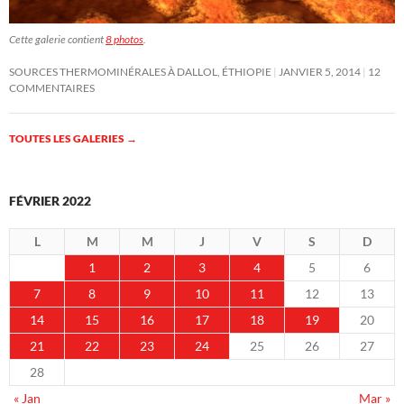
Cette galerie contient
8 photos
.
SOURCES THERMOMINÉRALES À DALLOL, ÉTHIOPIE
JANVIER 5, 2014
12
COMMENTAIRES
TOUTES LES GALERIES
→
FÉVRIER 2022
L
M
M
J
V
S
D
1
2
3
4
5
6
7
8
9
10
11
12
13
14
15
16
17
18
19
20
21
22
23
24
25
26
27
28
« Jan
Mar »