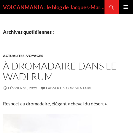
Recherche
VOLCANMANIA : le blog de Jacques-Marie BARDINTZEFF, volcanologue
ALLER
MENU
AU
PRINCI
CONTENU
Archives quotidiennes :
ACTUALITÉS
,
VOYAGES
À DROMADAIRE DANS LE
WADI RUM
FÉVRIER 23, 2022
LAISSER UN COMMENTAIRE
Respect au dromadaire, élégant « cheval du désert ».