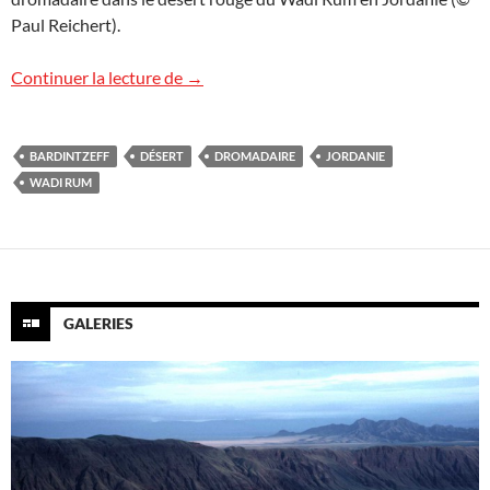
Paul Reichert).
À dromadaire dans le Wadi Rum
Continuer la lecture de
→
BARDINTZEFF
DÉSERT
DROMADAIRE
JORDANIE
WADI RUM
GALERIES