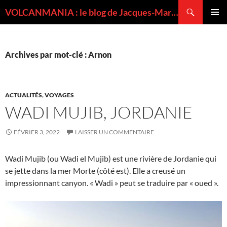
Recherche
VOLCANMANIA : le blog de Jacques-Marie BARDINTZEFF, volcanologue
ALLER
MENU
AU
PRINCI
CONTENU
Archives par mot-clé : Arnon
ACTUALITÉS
,
VOYAGES
WADI MUJIB, JORDANIE
FÉVRIER 3, 2022
LAISSER UN COMMENTAIRE
Wadi Mujib (ou Wadi el Mujib) est une rivière de Jordanie qui
se jette dans la mer Morte (côté est). Elle a creusé un
impressionnant canyon. « Wadi » peut se traduire par « oued ».