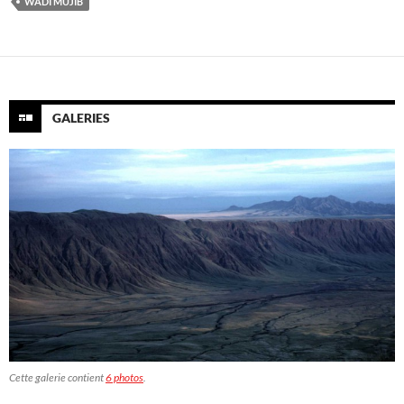
WADI MUJIB
GALERIES
Cette galerie contient
6 photos
.