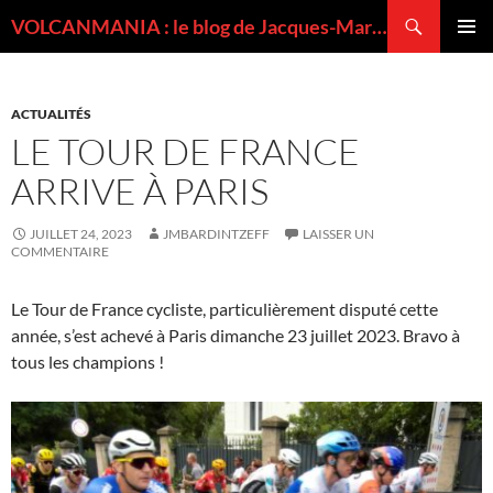
Recherche
VOLCANMANIA : le blog de Jacques-Marie BARDINTZEFF, volcanologue
ALLER
MENU
AU
PRINCI
CONTENU
ACTUALITÉS
LE TOUR DE FRANCE
ARRIVE À PARIS
JUILLET 24, 2023
JMBARDINTZEFF
LAISSER UN
COMMENTAIRE
Le Tour de France cycliste, particulièrement disputé cette
année, s’est achevé à Paris dimanche 23 juillet 2023. Bravo à
tous les champions !