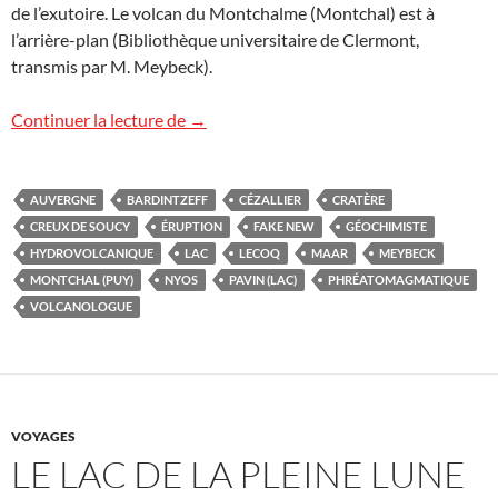
de l’exutoire. Le volcan du Montchalme (Montchal) est à
l’arrière-plan (Bibliothèque universitaire de Clermont,
transmis par M. Meybeck).
Le lac Pavin : admirable et/ou épouvantab
Continuer la lecture de
→
AUVERGNE
BARDINTZEFF
CÉZALLIER
CRATÈRE
CREUX DE SOUCY
ÉRUPTION
FAKE NEW
GÉOCHIMISTE
HYDROVOLCANIQUE
LAC
LECOQ
MAAR
MEYBECK
MONTCHAL (PUY)
NYOS
PAVIN (LAC)
PHRÉATOMAGMATIQUE
VOLCANOLOGUE
VOYAGES
LE LAC DE LA PLEINE LUNE