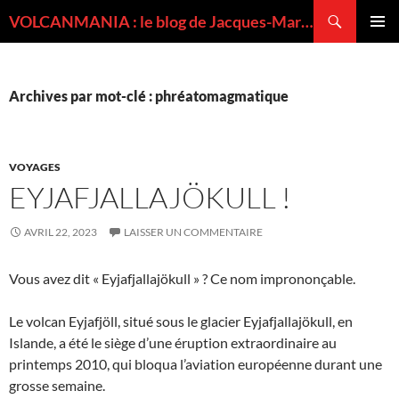
Recherche
VOLCANMANIA : le blog de Jacques-Marie BARDINTZEFF, volcanologue
ALLER
MENU
AU
PRINCI
CONTENU
Archives par mot-clé : phréatomagmatique
VOYAGES
EYJAFJALLAJÖKULL !
AVRIL 22, 2023
LAISSER UN COMMENTAIRE
Vous avez dit « Eyjafjallajökull » ? Ce nom imprononçable.
Le volcan Eyjafjöll, situé sous le glacier Eyjafjallajökull, en
Islande, a été le siège d’une éruption extraordinaire au
printemps 2010, qui bloqua l’aviation européenne durant une
grosse semaine.