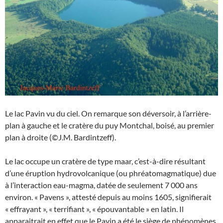
Le lac Pavin vu du ciel. On remarque son déversoir, à l’arrière-
plan à gauche et le cratère du puy Montchal, boisé, au premier
plan à droite (©J.M. Bardintzeff).
Le lac occupe un cratère de type maar, c’est-à-dire résultant
d’une éruption hydrovolcanique (ou phréatomagmatique) due
à l’interaction eau-magma, datée de seulement 7 000 ans
environ. « Pavens », attesté depuis au moins 1605, signifierait
« effrayant », « terrifiant », « épouvantable » en latin. Il
apparaitrait en effet que le Pavin a été le siège de phénomènes