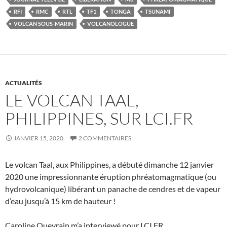
RFI
RMC
RTL
TF1
TONGA
TSUNAMI
VOLCAN SOUS-MARIN
VOLCANOLOGUE
ACTUALITÉS
LE VOLCAN TAAL,
PHILIPPINES, SUR LCI.FR
JANVIER 15, 2020
2 COMMENTAIRES
Le volcan Taal, aux Philippines, a débuté dimanche 12 janvier
2020 une impressionnante éruption phréatomagmatique (ou
hydrovolcanique) libérant un panache de cendres et de vapeur
d’eau jusqu’à 15 km de hauteur !
Caroline Quevrain m’a interviewé pour LCI.FR.