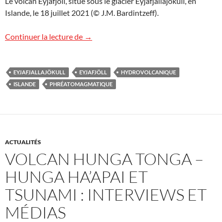
Le volcan Eyjafjöll, situé sous le glacier Eyjafjallajökull, en
Islande, le 18 juillet 2021 (© J.M. Bardintzeff).
Eyjafjallajökull !
Continuer la lecture de
→
EYJAFJALLAJÖKULL
EYJAFJÖLL
HYDROVOLCANIQUE
ISLANDE
PHRÉATOMAGMATIQUE
ACTUALITÉS
VOLCAN HUNGA TONGA –
HUNGA HA’APAI ET
TSUNAMI : INTERVIEWS ET
MÉDIAS