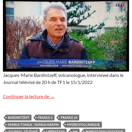
Jacques-Marie Bardintzeff, volcanologue, interviewé dans le
Journal télévisé de 20 h de TF1 le 15/1/2022
Volcan Hunga Tonga – Hunga Ha’apai et t
Continuer la lecture de
→
BARDINTZEFF
FRANCE 2
FRANCE 24
HUNGA TONGA - HUNGA HA’APAI
HYDROVOLCANIQUE
JOURNAL TÉLÉVISÉ
LIBÉRATION
M6
PHRÉATOMAGMATIQUE