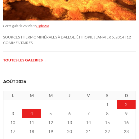
Cette galerie contient
8 photos
.
SOURCES THERMOMINÉRALES À DALLOL, ÉTHIOPIE
JANVIER 5, 2014
12
COMMENTAIRES
TOUTES LES GALERIES
→
AOÛT 2026
L
M
M
J
V
S
D
1
2
3
4
5
6
7
8
9
10
11
12
13
14
15
16
17
18
19
20
21
22
23