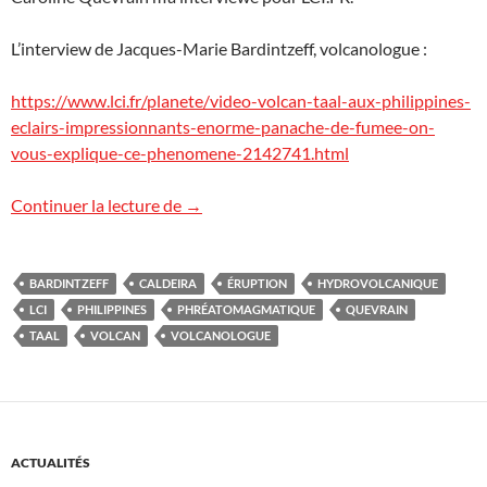
L’interview de Jacques-Marie Bardintzeff, volcanologue :
https://www.lci.fr/planete/video-volcan-taal-aux-philippines-
eclairs-impressionnants-enorme-panache-de-fumee-on-
vous-explique-ce-phenomene-2142741.html
Le volcan Taal, Philippines, sur LCI.FR
Continuer la lecture de
→
BARDINTZEFF
CALDEIRA
ÉRUPTION
HYDROVOLCANIQUE
LCI
PHILIPPINES
PHRÉATOMAGMATIQUE
QUEVRAIN
TAAL
VOLCAN
VOLCANOLOGUE
ACTUALITÉS