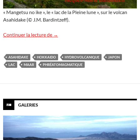
« Mangetsu no ike », le « lac de la Pleine lune », sur le volcan
Asahidake (© J.M. Bardintzeff).
Le lac de la Pleine lune
Continuer la lecture de
→
ASAHIDAKE
HOKKAIDO
HYDROVOLCANIQUE
JAPON
LAC
MAAR
PHRÉATOMAGMATIQUE
GALERIES