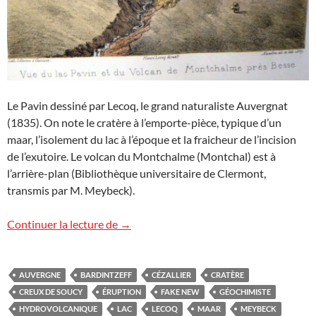
Le Pavin dessiné par Lecoq, le grand naturaliste Auvergnat
(1835). On note le cratère à l’emporte-pièce, typique d’un
maar, l’isolement du lac à l’époque et la fraicheur de l’incision
de l’exutoire. Le volcan du Montchalme (Montchal) est à
l’arrière-plan (Bibliothèque universitaire de Clermont,
transmis par M. Meybeck).
Le lac Pavin : admirable et/ou épouvantab
Continuer la lecture de
→
AUVERGNE
BARDINTZEFF
CÉZALLIER
CRATÈRE
CREUX DE SOUCY
ÉRUPTION
FAKE NEW
GÉOCHIMISTE
HYDROVOLCANIQUE
LAC
LECOQ
MAAR
MEYBECK