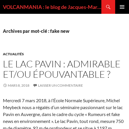
Recherche
VOLCANMANIA : le blog de Jacques-Marie BARDINTZEFF, volcanologue
ALLER
MENU
AU
PRINCI
CONTENU
Archives par mot-clé : fake new
ACTUALITÉS
LE LAC PAVIN : ADMIRABLE
ET/OU ÉPOUVANTABLE ?
MARS 8, 2018
LAISSER UN COMMENTAIRE
Mercredi 7 mars 2018, à l’École Normale Supérieure, Michel
Meybeck nous a régalés d’un séminaire passionnant sur le lac
Pavin en Auvergne, dans le cadre du cycle « Rumeurs et fake
news en environnement ». Le lac Pavin, tout rond, mesure 750
m de diamètre, 92 m de profondeur et se situe à 1197 m