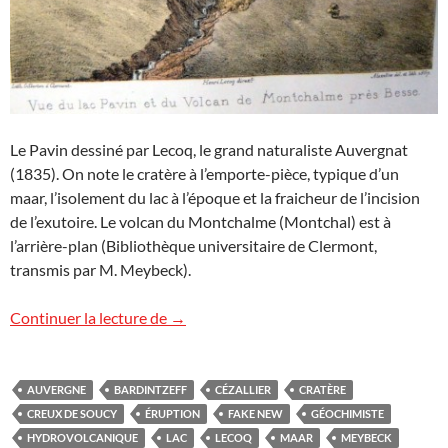
Le Pavin dessiné par Lecoq, le grand naturaliste Auvergnat
(1835). On note le cratère à l’emporte-pièce, typique d’un
maar, l’isolement du lac à l’époque et la fraicheur de l’incision
de l’exutoire. Le volcan du Montchalme (Montchal) est à
l’arrière-plan (Bibliothèque universitaire de Clermont,
transmis par M. Meybeck).
Le lac Pavin : admirable et/ou épouvantab
Continuer la lecture de
→
AUVERGNE
BARDINTZEFF
CÉZALLIER
CRATÈRE
CREUX DE SOUCY
ÉRUPTION
FAKE NEW
GÉOCHIMISTE
HYDROVOLCANIQUE
LAC
LECOQ
MAAR
MEYBECK