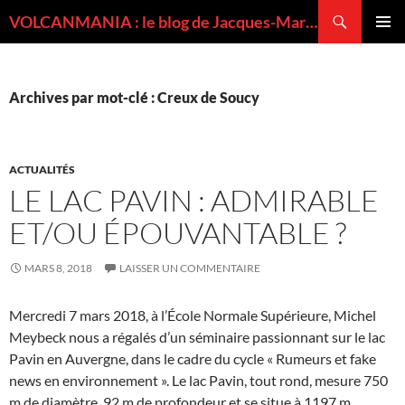
Recherche
VOLCANMANIA : le blog de Jacques-Marie BARDINTZEFF, volcanologue
ALLER
MENU
AU
PRINCI
CONTENU
Archives par mot-clé : Creux de Soucy
ACTUALITÉS
LE LAC PAVIN : ADMIRABLE
ET/OU ÉPOUVANTABLE ?
MARS 8, 2018
LAISSER UN COMMENTAIRE
Mercredi 7 mars 2018, à l’École Normale Supérieure, Michel
Meybeck nous a régalés d’un séminaire passionnant sur le lac
Pavin en Auvergne, dans le cadre du cycle « Rumeurs et fake
news en environnement ». Le lac Pavin, tout rond, mesure 750
m de diamètre, 92 m de profondeur et se situe à 1197 m