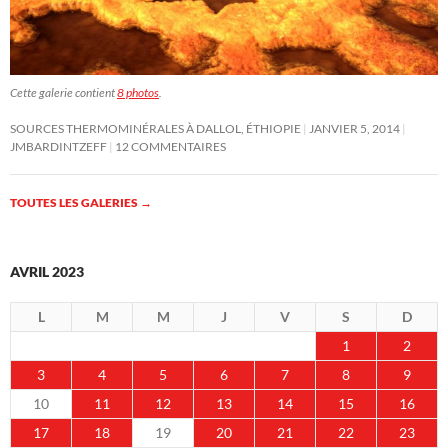
Cette galerie contient
8 photos
.
SOURCES THERMOMINÉRALES À DALLOL, ÉTHIOPIE
JANVIER 5, 2014
JMBARDINTZEFF
12 COMMENTAIRES
TOUTES LES GALERIES
→
AVRIL 2023
L
M
M
J
V
S
D
1
2
3
4
5
6
7
8
9
10
11
12
13
14
15
16
17
18
19
20
21
22
23