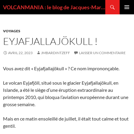
Recherche
VOLCANMANIA : le blog de Jacques-Marie BARDINTZEFF, volcanologue
ALLER
MENU
AU
PRINCI
CONTENU
VOYAGES
EYJAFJALLAJÖKULL !
AVRIL 22, 2023
JMBARDINTZEFF
LAISSER UN COMMENTAIRE
Vous avez dit « Eyjafjallajökull » ? Ce nom imprononçable.
Le volcan Eyjafjöll, situé sous le glacier Eyjafjallajökull, en
Islande, a été le siège d’une éruption extraordinaire au
printemps 2010, qui bloqua l’aviation européenne durant une
grosse semaine.
Mais en ce matin ensoleillé de juillet, il était tout calme et tout
gentil.