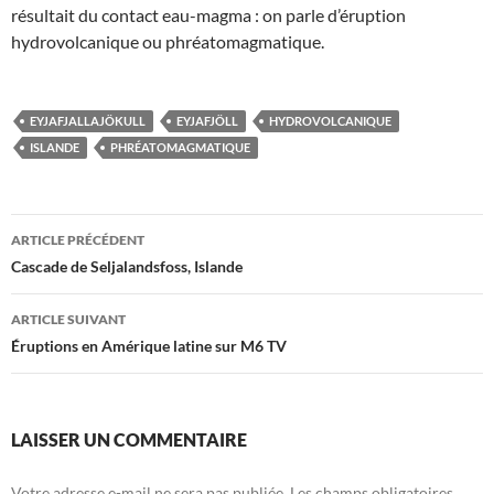
résultait du contact eau-magma : on parle d’éruption
hydrovolcanique ou phréatomagmatique.
EYJAFJALLAJÖKULL
EYJAFJÖLL
HYDROVOLCANIQUE
ISLANDE
PHRÉATOMAGMATIQUE
Navigation
ARTICLE PRÉCÉDENT
des
Cascade de Seljalandsfoss, Islande
articles
ARTICLE SUIVANT
Éruptions en Amérique latine sur M6 TV
LAISSER UN COMMENTAIRE
Votre adresse e-mail ne sera pas publiée.
Les champs obligatoires