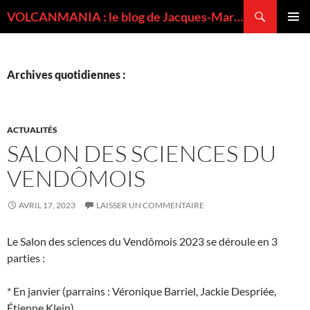
Recherche
VOLCANMANIA : le blog de Jacques-Marie BARDINTZEFF, volcanologue
ALLER
MENU
AU
PRINCI
CONTENU
Archives quotidiennes :
ACTUALITÉS
SALON DES SCIENCES DU
VENDÔMOIS
AVRIL 17, 2023
LAISSER UN COMMENTAIRE
Le Salon des sciences du Vendômois 2023 se déroule en 3
parties :
* En janvier (parrains : Véronique Barriel, Jackie Despriée,
Étienne Klein)