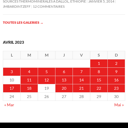
SOURCES THERMOMINÉRALES À DALLOL, ÉTHIOPIE
JANVIER 5, 2014
JMBARDINTZEFF
12 COMMENTAIRES
TOUTES LES GALERIES
→
AVRIL 2023
L
M
M
J
V
S
D
1
2
3
4
5
6
7
8
9
10
11
12
13
14
15
16
17
18
19
20
21
22
23
24
25
26
27
28
29
30
« Mar
Mai »