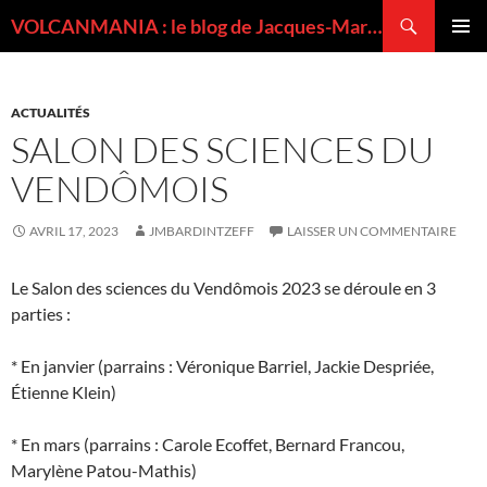
Recherche
VOLCANMANIA : le blog de Jacques-Marie BARDINTZEFF, volcanologue
ALLER
MENU
AU
PRINCI
CONTENU
ACTUALITÉS
SALON DES SCIENCES DU
VENDÔMOIS
AVRIL 17, 2023
JMBARDINTZEFF
LAISSER UN COMMENTAIRE
Le Salon des sciences du Vendômois 2023 se déroule en 3
parties :
* En janvier (parrains : Véronique Barriel, Jackie Despriée,
Étienne Klein)
* En mars (parrains : Carole Ecoffet, Bernard Francou,
Marylène Patou-Mathis)