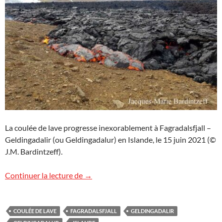
La coulée de lave progresse inexorablement à Fagradalsfjall –
Geldingadalir (ou Geldingadalur) en Islande, le 15 juin 2021 (©
J.M. Bardintzeff).
Souvenir d’Islande (5)
Continuer la lecture de
→
COULÉE DE LAVE
FAGRADALSFJALL
GELDINGADALIR