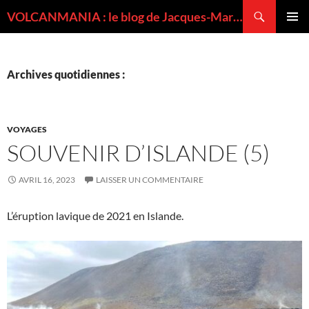
Recherche
VOLCANMANIA : le blog de Jacques-Marie BARDINTZEFF, volcanologue
ALLER
MENU
AU
PRINCI
CONTENU
Archives quotidiennes :
VOYAGES
SOUVENIR D’ISLANDE (5)
AVRIL 16, 2023
LAISSER UN COMMENTAIRE
L’éruption lavique de 2021 en Islande.