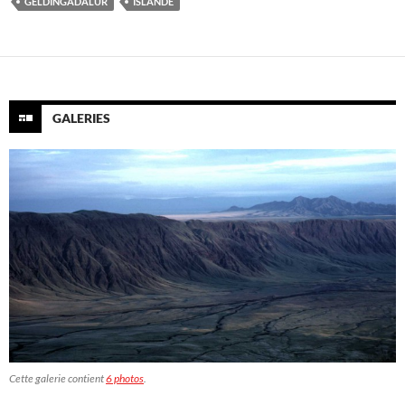
GELDINGADALUR
ISLANDE
GALERIES
Cette galerie contient
6 photos
.