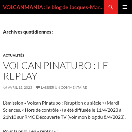
Recherche
VOLCANMANIA : le blog de Jacques-Marie BARDINTZEFF, volcanologue
ALLER
MENU
AU
PRINCI
CONTENU
Archives quotidiennes :
ACTUALITÉS
VOLCAN PINATUBO : LE
REPLAY
AVRIL 12, 2023
LAISSER UN COMMENTAIRE
L’émission « Volcan Pinatubo : l’éruption du siècle » (Mardi
Sciences, « Hors de contrôle ») a été diffusée le 11/4/2023 à
21h10 sur RMC Découverte TV (voir mon blog du 8/4/2023).
Pour la revoir en « replay » :