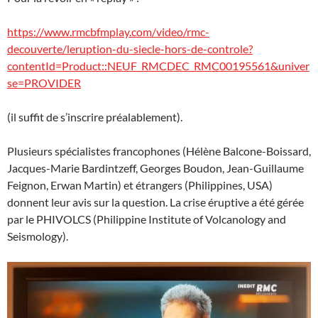
https://www.rmcbfmplay.com/video/rmc-
decouverte/leruption-du-siecle-hors-de-controle?
contentId=Product::NEUF_RMCDEC_RMC00195561&univer
se=PROVIDER
(il suffit de s’inscrire préalablement).
Plusieurs spécialistes francophones (Hélène Balcone-Boissard,
Jacques-Marie Bardintzeff, Georges Boudon, Jean-Guillaume
Feignon, Erwan Martin) et étrangers (Philippines, USA)
donnent leur avis sur la question. La crise éruptive a été gérée
par le PHIVOLCS (Philippine Institute of Volcanology and
Seismology).