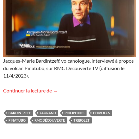
Jacques-Marie Bardintzeff, volcanologue, interviewé à propos
du volcan Pinatubo, sur RMC Découverte TV (diffusion le
11/4/2023).
Volcan Pinatubo : le replay
Continuer la lecture de
→
BARDINTZEFF
JAURAND
PHILIPPINES
PHIVOLCS
PINATUBO
RMC DÉCOUVERTE
TRIBOLET