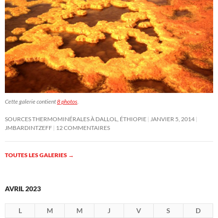
Cette galerie contient
8 photos
.
SOURCES THERMOMINÉRALES À DALLOL, ÉTHIOPIE
JANVIER 5, 2014
JMBARDINTZEFF
12 COMMENTAIRES
TOUTES LES GALERIES
→
AVRIL 2023
L
M
M
J
V
S
D