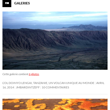
GALERIES
Cette galerie contient
6 photos
.
L’OL DOINYO LENGAI, TANZANIE, UN VOLCAN UNIQUE AU MONDE
AVRIL
16, 2014
JMBARDINTZEFF
10 COMMENTAIRES