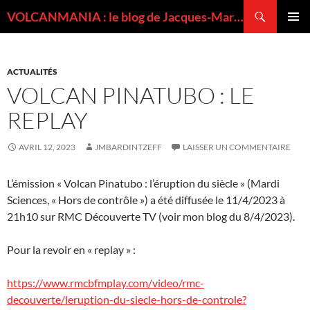
Recherche
VOLCANMANIA : le blog de Jacques-Marie BARDINTZEFF, volcanologue
ALLER
MENU
AU
PRINCI
CONTENU
ACTUALITÉS
VOLCAN PINATUBO : LE
REPLAY
AVRIL 12, 2023
JMBARDINTZEFF
LAISSER UN COMMENTAIRE
L’émission « Volcan Pinatubo : l’éruption du siècle » (Mardi
Sciences, « Hors de contrôle ») a été diffusée le 11/4/2023 à
21h10 sur RMC Découverte TV (voir mon blog du 8/4/2023).
Pour la revoir en « replay » :
https://www.rmcbfmplay.com/video/rmc-
decouverte/leruption-du-siecle-hors-de-controle?