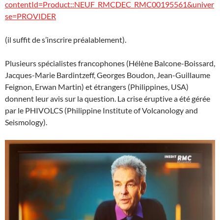
contentId=Product::NEUF_RMCDEC_RMC00195561&univer
se=PROVIDER
(il suffit de s’inscrire préalablement).
Plusieurs spécialistes francophones (Hélène Balcone-Boissard,
Jacques-Marie Bardintzeff, Georges Boudon, Jean-Guillaume
Feignon, Erwan Martin) et étrangers (Philippines, USA)
donnent leur avis sur la question. La crise éruptive a été gérée
par le PHIVOLCS (Philippine Institute of Volcanology and
Seismology).