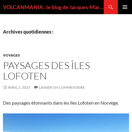
Recherche
VOLCANMANIA : le blog de Jacques-Marie BARDINTZEFF, volcanologue
ALLER
MENU
AU
PRINCI
CONTENU
Archives quotidiennes :
VOYAGES
PAYSAGES DES ÎLES
LOFOTEN
AVRIL 2, 2023
LAISSER UN COMMENTAIRE
Des paysages étonnants dans les îles Lofoten en Norvège.