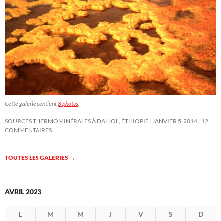
Cette galerie contient
8 photos
.
SOURCES THERMOMINÉRALES À DALLOL, ÉTHIOPIE
JANVIER 5, 2014
12
COMMENTAIRES
TOUTES LES GALERIES
→
AVRIL 2023
L
M
M
J
V
S
D