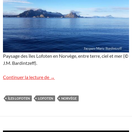
Paysage des îles Lofoten en Norvège, entre terre, ciel et mer (©
J.M. Bardintzeff).
Paysages des îles Lofoten
Continuer la lecture de
→
ÎLES LOFOTEN
LOFOTEN
NORVÈGE