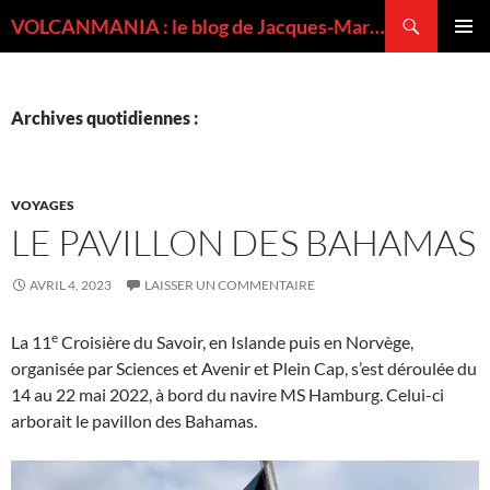
Recherche
VOLCANMANIA : le blog de Jacques-Marie BARDINTZEFF, volcanologue
ALLER
MENU
AU
PRINCI
CONTENU
Archives quotidiennes :
VOYAGES
LE PAVILLON DES BAHAMAS
AVRIL 4, 2023
LAISSER UN COMMENTAIRE
e
La 11
Croisière du Savoir, en Islande puis en Norvège,
organisée par Sciences et Avenir et Plein Cap, s’est déroulée du
14 au 22 mai 2022, à bord du navire MS Hamburg. Celui-ci
arborait le pavillon des Bahamas.