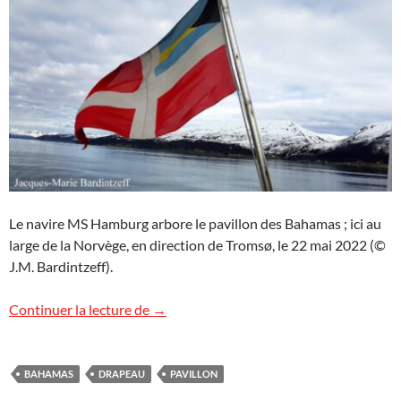
Le navire MS Hamburg arbore le pavillon des Bahamas ; ici au
large de la Norvège, en direction de Tromsø, le 22 mai 2022 (©
J.M. Bardintzeff).
Le pavillon des Bahamas
Continuer la lecture de
→
BAHAMAS
DRAPEAU
PAVILLON