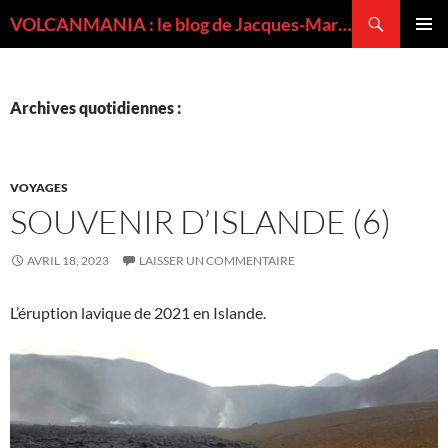
Recherche
VOLCANMANIA : le blog de Jacques-Marie BARDINTZEFF, volcanologue
ALLER
MENU
AU
PRINCI
CONTENU
Archives quotidiennes :
VOYAGES
SOUVENIR D’ISLANDE (6)
AVRIL 18, 2023
LAISSER UN COMMENTAIRE
L’éruption lavique de 2021 en Islande.