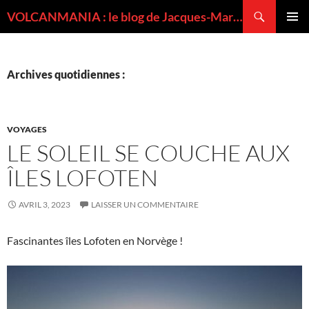
Recherche
VOLCANMANIA : le blog de Jacques-Marie BARDINTZEFF, volcanologue
ALLER
MENU
AU
PRINCI
CONTENU
Archives quotidiennes :
VOYAGES
LE SOLEIL SE COUCHE AUX
ÎLES LOFOTEN
AVRIL 3, 2023
LAISSER UN COMMENTAIRE
Fascinantes îles Lofoten en Norvège !