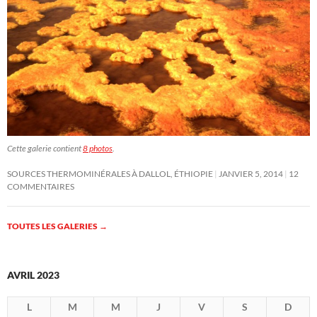
Cette galerie contient
8 photos
.
SOURCES THERMOMINÉRALES À DALLOL, ÉTHIOPIE
JANVIER 5, 2014
12
COMMENTAIRES
TOUTES LES GALERIES
→
AVRIL 2023
L
M
M
J
V
S
D