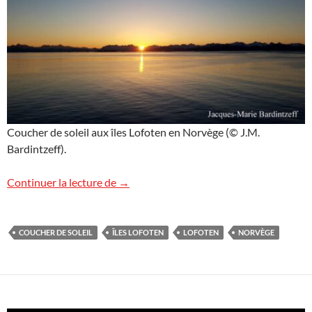
Coucher de soleil aux îles Lofoten en Norvège (© J.M.
Bardintzeff).
Le soleil se couche aux îles Lofoten
Continuer la lecture de
→
COUCHER DE SOLEIL
ÎLES LOFOTEN
LOFOTEN
NORVÈGE