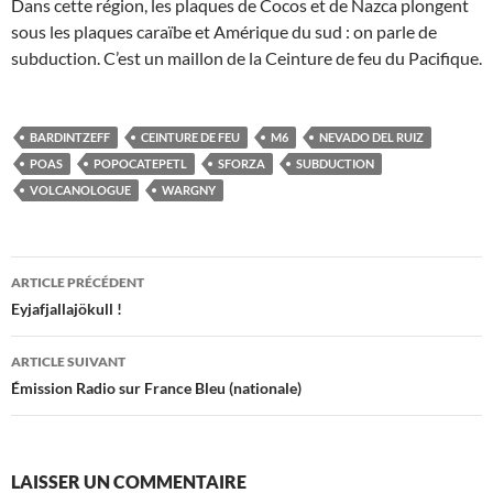
Dans cette région, les plaques de Cocos et de Nazca plongent
sous les plaques caraïbe et Amérique du sud : on parle de
subduction. C’est un maillon de la Ceinture de feu du Pacifique.
BARDINTZEFF
CEINTURE DE FEU
M6
NEVADO DEL RUIZ
POAS
POPOCATEPETL
SFORZA
SUBDUCTION
VOLCANOLOGUE
WARGNY
Navigation
ARTICLE PRÉCÉDENT
des
Eyjafjallajökull !
articles
ARTICLE SUIVANT
Émission Radio sur France Bleu (nationale)
LAISSER UN COMMENTAIRE