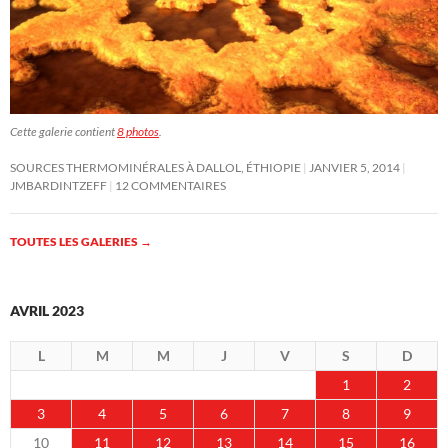
Cette galerie contient
8 photos
.
SOURCES THERMOMINÉRALES À DALLOL, ÉTHIOPIE
JANVIER 5, 2014
JMBARDINTZEFF
12 COMMENTAIRES
TOUTES LES GALERIES
→
AVRIL 2023
L
M
M
J
V
S
D
1
2
3
4
5
6
7
8
9
10
11
12
13
14
15
16