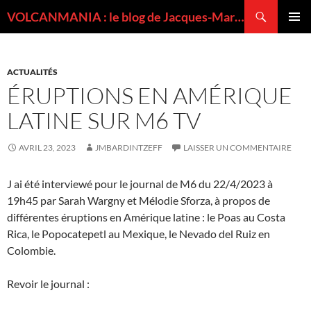
Recherche
VOLCANMANIA : le blog de Jacques-Marie BARDINTZEFF, volcanologue
ALLER
MENU
AU
PRINCI
CONTENU
ACTUALITÉS
ÉRUPTIONS EN AMÉRIQUE
LATINE SUR M6 TV
AVRIL 23, 2023
JMBARDINTZEFF
LAISSER UN COMMENTAIRE
J ai été interviewé pour le journal de M6 du 22/4/2023 à
19h45 par Sarah Wargny et Mélodie Sforza, à propos de
différentes éruptions en Amérique latine : le Poas au Costa
Rica, le Popocatepetl au Mexique, le Nevado del Ruiz en
Colombie.
Revoir le journal :