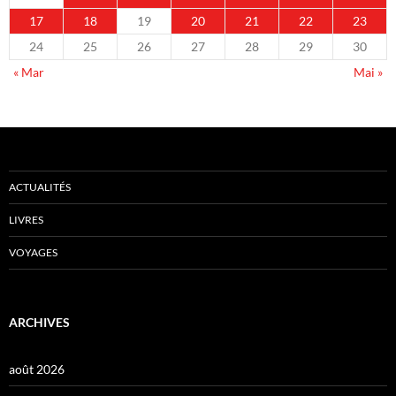
17
18
19
20
21
22
23
24
25
26
27
28
29
30
« Mar
Mai »
ACTUALITÉS
LIVRES
VOYAGES
ARCHIVES
août 2026