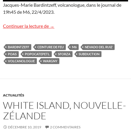
Jacques-Marie Bardintzeff, volcanologue, dans le journal de
19h45 de M6, 22/4/2023.
Éruptions en Amérique latine sur M6 TV
Continuer la lecture de
→
BARDINTZEFF
CEINTURE DE FEU
M6
NEVADO DEL RUIZ
POAS
POPOCATEPETL
SFORZA
SUBDUCTION
VOLCANOLOGUE
WARGNY
ACTUALITÉS
WHITE ISLAND, NOUVELLE-
ZÉLANDE
DÉCEMBRE 10, 2019
2 COMMENTAIRES