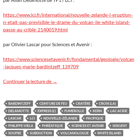
https://www.lci.fr/international/nouvelle-zelande-l-eruption-
n-etait-pas-previsible-le-drame-du-volcan-ile-white-island-
passe-au-crible-2140019.html
par Olivier Lascar pour Sciences et Avenir :
https://www.sciencesetavenir.fr/fondamental/geologie/volcan
-jacques-marie-bardintzeff_139709
White Island, Nouvelle-Zélande
Continuer la lecture de
→
BARDINTZEFF
CEINTURE DE FEU
CRATÈRE
CROIX (LA)
DELAMOTTE
EXPRESS (L’)
FUMEROLLE
KERN
LAC ACIDE
LASCAR
LCI
NOUVELLE-ZÉLANDE
PACIFIQUE
PHILIPPE-VIELA
PHRÉATIQUE
SCIENCES ET AVENIR
SERGENT
SOUFRE
SUBDUCTION
VOLCANOLOGUE
WHITE ISLAND