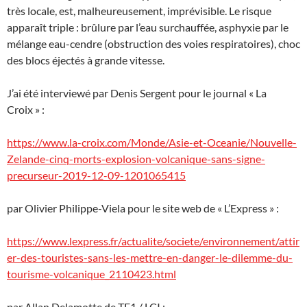
très locale, est, malheureusement, imprévisible. Le risque
apparaît triple : brûlure par l’eau surchauffée, asphyxie par le
mélange eau-cendre (obstruction des voies respiratoires), choc
des blocs éjectés à grande vitesse.
J’ai été interviewé par Denis Sergent pour le journal « La
Croix » :
https://www.la-croix.com/Monde/Asie-et-Oceanie/Nouvelle-
Zelande-cinq-morts-explosion-volcanique-sans-signe-
precurseur-2019-12-09-1201065415
par Olivier Philippe-Viela pour le site web de « L’Express » :
https://www.lexpress.fr/actualite/societe/environnement/attir
er-des-touristes-sans-les-mettre-en-danger-le-dilemme-du-
tourisme-volcanique_2110423.html
par Allan Delamotte de TF1 / LCI :