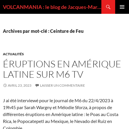
Recherche
VOLCANMANIA : le blog de Jacques-Marie BARDINTZEFF, volcanologue
ALLER
MENU
AU
PRINCI
CONTENU
Archives par mot-clé : Ceinture de Feu
ACTUALITÉS
ÉRUPTIONS EN AMÉRIQUE
LATINE SUR M6 TV
AVRIL 23, 2023
LAISSER UN COMMENTAIRE
J ai été interviewé pour le journal de M6 du 22/4/2023 à
19h45 par Sarah Wargny et Mélodie Sforza, à propos de
différentes éruptions en Amérique latine : le Poas au Costa
Rica, le Popocatepetl au Mexique, le Nevado del Ruiz en
Colombie.