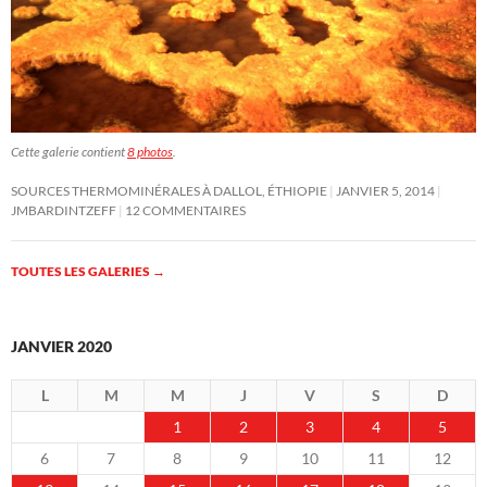
Cette galerie contient
8 photos
.
SOURCES THERMOMINÉRALES À DALLOL, ÉTHIOPIE
JANVIER 5, 2014
JMBARDINTZEFF
12 COMMENTAIRES
TOUTES LES GALERIES
→
JANVIER 2020
L
M
M
J
V
S
D
1
2
3
4
5
6
7
8
9
10
11
12