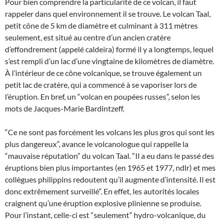
Pour bien comprendre la particularité de ce volcan, il faut
rappeler dans quel environnement il se trouve. Le volcan Taal,
petit cône de 5 km de diamètre et culminant à 311 mètres
seulement, est situé au centre d’un ancien cratère
d’effondrement (appelé caldeira) formé il y a longtemps, lequel
s’est rempli d’un lac d’une vingtaine de kilomètres de diamètre.
À l’intérieur de ce cône volcanique, se trouve également un
petit lac de cratère, qui a commencé à se vaporiser lors de
l’éruption. En bref, un “volcan en poupées russes”, selon les
mots de Jacques-Marie Bardintzeff.
“Ce ne sont pas forcément les volcans les plus gros qui sont les
plus dangereux”, avance le volcanologue qui rappelle la
“mauvaise réputation” du volcan Taal. “Il a eu dans le passé des
éruptions bien plus importantes (en 1965 et 1977, ndlr) et mes
collègues philippins redoutent qu’il augmente d’intensité. Il est
donc extrêmement surveillé”. En effet, les autorités locales
craignent qu’une éruption explosive plinienne se produise.
Pour l’instant, celle-ci est “seulement” hydro-volcanique, du