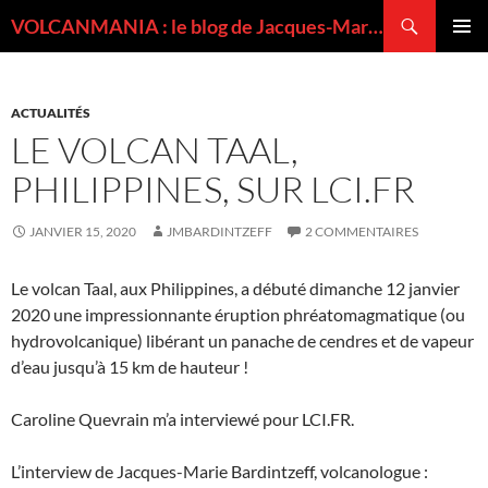
Recherche
VOLCANMANIA : le blog de Jacques-Marie BARDINTZEFF, volcanologue
ALLER
MENU
AU
PRINCI
CONTENU
ACTUALITÉS
LE VOLCAN TAAL,
PHILIPPINES, SUR LCI.FR
JANVIER 15, 2020
JMBARDINTZEFF
2 COMMENTAIRES
Le volcan Taal, aux Philippines, a débuté dimanche 12 janvier
2020 une impressionnante éruption phréatomagmatique (ou
hydrovolcanique) libérant un panache de cendres et de vapeur
d’eau jusqu’à 15 km de hauteur !
Caroline Quevrain m’a interviewé pour LCI.FR.
L’interview de Jacques-Marie Bardintzeff, volcanologue :