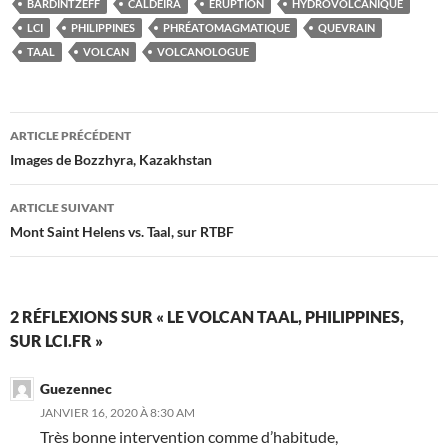
BARDINTZEFF
CALDEIRA
ÉRUPTION
HYDROVOLCANIQUE
LCI
PHILIPPINES
PHRÉATOMAGMATIQUE
QUEVRAIN
TAAL
VOLCAN
VOLCANOLOGUE
Navigation
ARTICLE PRÉCÉDENT
des
Images de Bozzhyra, Kazakhstan
articles
ARTICLE SUIVANT
Mont Saint Helens vs. Taal, sur RTBF
2 RÉFLEXIONS SUR « LE VOLCAN TAAL, PHILIPPINES,
SUR LCI.FR »
Guezennec
JANVIER 16, 2020 À 8:30 AM
Très bonne intervention comme d’habitude,