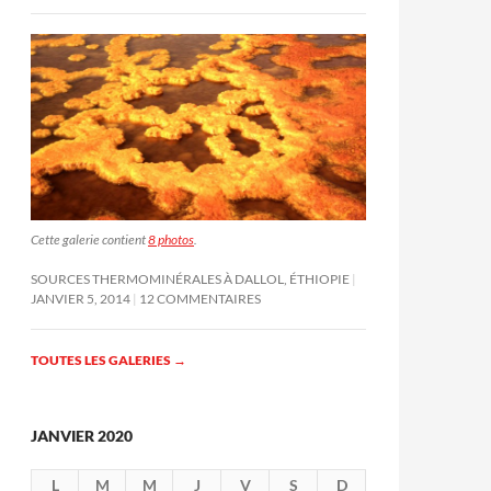
Cette galerie contient
8 photos
.
SOURCES THERMOMINÉRALES À DALLOL, ÉTHIOPIE
JANVIER 5, 2014
12 COMMENTAIRES
TOUTES LES GALERIES
→
JANVIER 2020
L
M
M
J
V
S
D