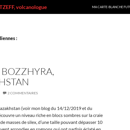
ALLER AU CONTENU
ZEFF, volcanologue
MA CARTE-BLANCHE FUT
iennes :
À BOZZHYRA,
HSTAN
2 COMMENTAIRES
azakhstan (voir mon blog du 14/12/2019 et du
couvre un niveau riche en blocs sombres sur la craie
it de masses de silex, d’une taille pouvant dépasser 10
vent arrondies en rognons qui ont parfois éclaté en