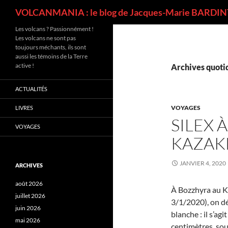
Recherche
VOLCANMANIA : le blog de Jacques-Marie BARDINT
Les volcans ? Passionnément !
Les volcans ne sont pas
toujours méchants, ils sont
aussi les témoins de la Terre
active !
Archives quotid
ACTUALITÉS
VOYAGES
LIVRES
SILEX 
VOYAGES
KAZAK
JANVIER 4, 2020
ARCHIVES
août 2026
À Bozzhyra au K
juillet 2026
3/1/2020), on dé
juin 2026
blanche : il s’ag
mai 2026
centimètres, sou