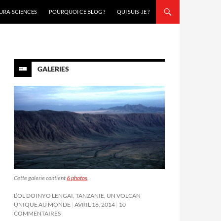
URA-SCIENCES
POURQUOI CE BLOG ?
QUI SUIS-JE ?
GALERIES
Cette galerie contient
6 photos
.
L’OL DOINYO LENGAI, TANZANIE, UN VOLCAN
UNIQUE AU MONDE
AVRIL 16, 2014
10
COMMENTAIRES