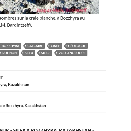
sombres sur la craie blanche, à Bozzhyra au
M. Bardintzeff).
BOZZHYRA
CALCAIRE
CRAIE
GÉOLOGUE
ROGNON
SILEX
SILICE
VOLCANOLOGUE
on
NT
hyra, Kazakhstan
e de Bozzhyra, Kazakhstan
 SUR « SILEX À BOZZHYRA, KAZAKHSTAN »