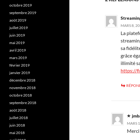
octobre 2019
septembre 2019
Streamin
août 2019
MARS 8, 20
juillet 2019
La platef
juin 2019
streaming
mai 2019
sa fidéli
avril 2019
grâce éga
mars 2019
illimité
février 2019
https://f
janvier 2019
décembre 2018
RÉPON
novembre 2018
octobre 2018
septembre 2018
août 2018
jmb
juillet 2018
MARS 1
juin 2018
Merci
mai 2018