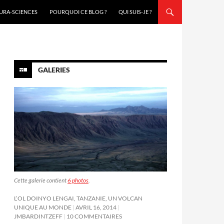
URA-SCIENCES
POURQUOI CE BLOG ?
QUI SUIS-JE ?
GALERIES
Cette galerie contient
6 photos
.
L’OL DOINYO LENGAI, TANZANIE, UN VOLCAN
UNIQUE AU MONDE
AVRIL 16, 2014
JMBARDINTZEFF
10 COMMENTAIRES