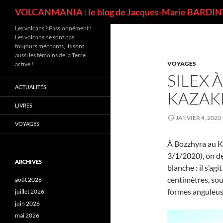
Recherche
VOLCANMANIA : le blog de Jacques-Marie BARDINT
Les volcans ? Passionnément !
Les volcans ne sont pas
toujours méchants, ils sont
aussi les témoins de la Terre
VOYAGES
active !
SILEX 
ACTUALITÉS
KAZAK
LIVRES
JANVIER 4, 2020
VOYAGES
À Bozzhyra au K
3/1/2020), on dé
ARCHIVES
blanche : il s’ag
centimètres, sou
août 2026
formes anguleus
juillet 2026
juin 2026
mai 2026