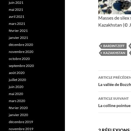
juin 2021
mai 2021
avril 2021
Masses de silex 
mars 2021
Kazakhstan (© J.
février 2021
janvier 2021
décembre 2020
BARDINTZEFF
novembre 2020
KAZAKHSTAN
octobre 2020
septembre 2020
août 2020
Navigati
ARTICLE PRÉCÉDE
juillet 2020
des
La vallée de Bozz
juin 2020
articles
mai 2020
ARTICLE SUIVANT
mars 2020
La colline pointu
février 2020
janvier 2020
décembre 2019
novembre 2019
2 RÉFLEXIONS