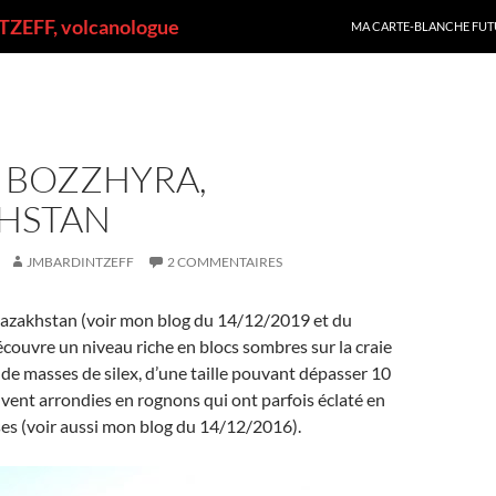
ALLER AU CONTENU
ZEFF, volcanologue
MA CARTE-BLANCHE FUT
À BOZZHYRA,
HSTAN
JMBARDINTZEFF
2 COMMENTAIRES
azakhstan (voir mon blog du 14/12/2019 et du
couvre un niveau riche en blocs sombres sur la craie
it de masses de silex, d’une taille pouvant dépasser 10
vent arrondies en rognons qui ont parfois éclaté en
es (voir aussi mon blog du 14/12/2016).