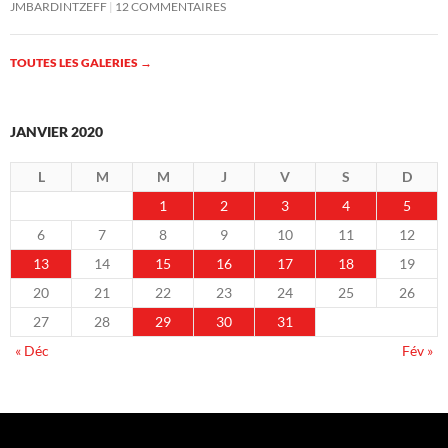
JMBARDINTZEFF
12 COMMENTAIRES
TOUTES LES GALERIES
→
JANVIER 2020
L
M
M
J
V
S
D
1
2
3
4
5
6
7
8
9
10
11
12
13
14
15
16
17
18
19
20
21
22
23
24
25
26
27
28
29
30
31
« Déc
Fév »