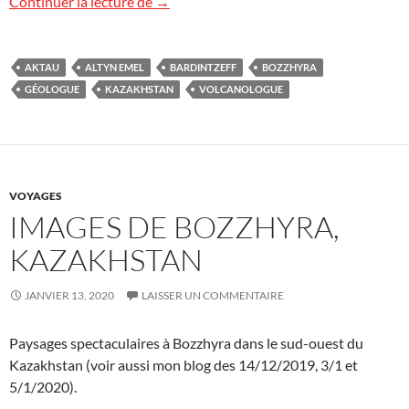
Grande nature et petit bonhomme au K
Continuer la lecture de
→
AKTAU
ALTYN EMEL
BARDINTZEFF
BOZZHYRA
GÉOLOGUE
KAZAKHSTAN
VOLCANOLOGUE
VOYAGES
IMAGES DE BOZZHYRA,
KAZAKHSTAN
JANVIER 13, 2020
LAISSER UN COMMENTAIRE
Paysages spectaculaires à Bozzhyra dans le sud-ouest du
Kazakhstan (voir aussi mon blog des 14/12/2019, 3/1 et
5/1/2020).