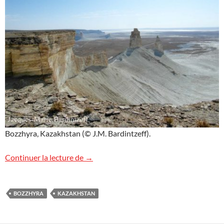
Bozzhyra, Kazakhstan (© J.M. Bardintzeff).
Images de Bozzhyra, Kazakhstan
Continuer la lecture de
→
BOZZHYRA
KAZAKHSTAN