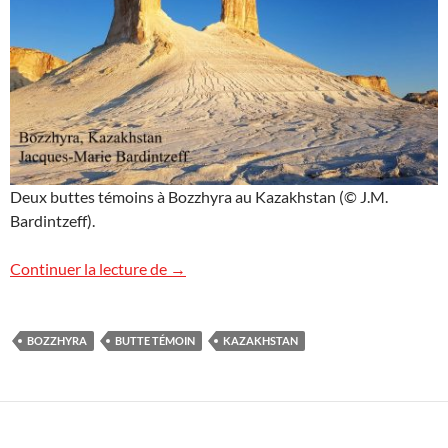
Deux buttes témoins à Bozzhyra au Kazakhstan (© J.M.
Bardintzeff).
Une bonne année 2020
Continuer la lecture de
→
BOZZHYRA
BUTTE TÉMOIN
KAZAKHSTAN