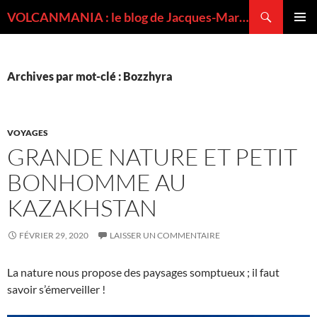
Recherche
VOLCANMANIA : le blog de Jacques-Marie BARDINTZEFF, volcanologue
ALLER
MENU
AU
PRINCI
CONTENU
Archives par mot-clé : Bozzhyra
VOYAGES
GRANDE NATURE ET PETIT
BONHOMME AU
KAZAKHSTAN
FÉVRIER 29, 2020
LAISSER UN COMMENTAIRE
La nature nous propose des paysages somptueux ; il faut
savoir s’émerveiller !