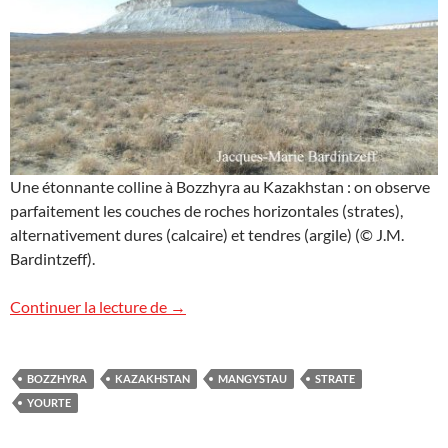
Une étonnante colline à Bozzhyra au Kazakhstan : on observe
parfaitement les couches de roches horizontales (strates),
alternativement dures (calcaire) et tendres (argile) (© J.M.
Bardintzeff).
La colline pointue de Bozzhyra, Kazakhs
Continuer la lecture de
→
BOZZHYRA
KAZAKHSTAN
MANGYSTAU
STRATE
YOURTE