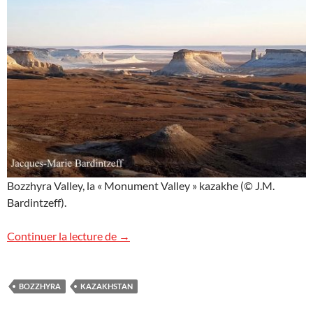
Bozzhyra Valley, la « Monument Valley » kazakhe (© J.M.
Bardintzeff).
La vallée de Bozzhyra, Kazakhstan
Continuer la lecture de
→
BOZZHYRA
KAZAKHSTAN