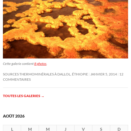
Cette galerie contient
8 photos
.
SOURCES THERMOMINÉRALES À DALLOL, ÉTHIOPIE
JANVIER 5, 2014
12
COMMENTAIRES
TOUTES LES GALERIES
→
AOÛT 2026
L
M
M
J
V
S
D