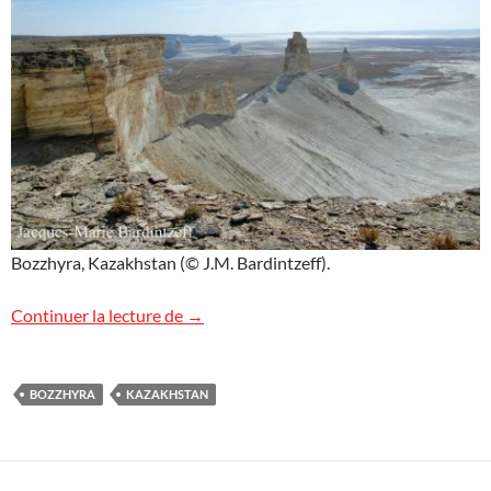
Bozzhyra, Kazakhstan (© J.M. Bardintzeff).
Images de Bozzhyra, Kazakhstan
Continuer la lecture de
→
BOZZHYRA
KAZAKHSTAN