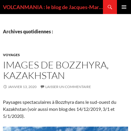
Recherche
VOLCANMANIA : le blog de Jacques-Marie BARDINTZEFF, volcanologue
ALLER
MENU
AU
PRINCI
CONTENU
Archives quotidiennes :
VOYAGES
IMAGES DE BOZZHYRA,
KAZAKHSTAN
JANVIER 13, 2020
LAISSER UN COMMENTAIRE
Paysages spectaculaires à Bozzhyra dans le sud-ouest du
Kazakhstan (voir aussi mon blog des 14/12/2019, 3/1 et
5/1/2020).