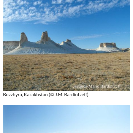
Bozzhyra, Kazakhstan (© J.M. Bardintzeff).