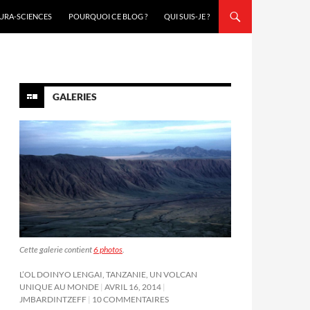
URA-SCIENCES
POURQUOI CE BLOG ?
QUI SUIS-JE ?
GALERIES
Cette galerie contient
6 photos
.
L’OL DOINYO LENGAI, TANZANIE, UN VOLCAN
UNIQUE AU MONDE
AVRIL 16, 2014
JMBARDINTZEFF
10 COMMENTAIRES