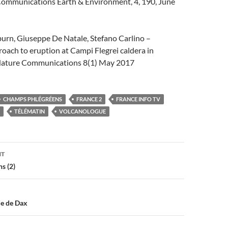
 Communications Earth & Environment, 4, 190, June
burn, Giuseppe De Natale, Stefano Carlino –
oach to eruption at Campi Flegrei caldera in
 Nature Communications 8(1) May 2017
CHAMPS PHLÉGRÉENS
FRANCE 2
FRANCE INFO TV
TÉLÉMATIN
VOLCANOLOGUE
on
NT
s (2)
de de Dax