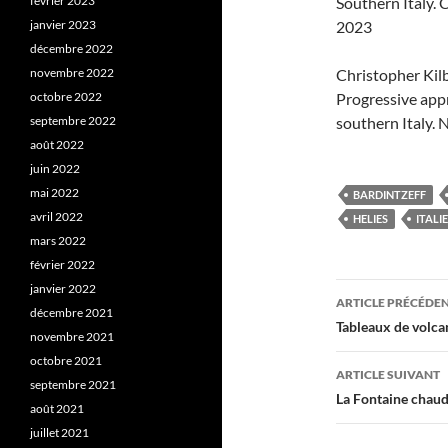
février 2023
Southern Italy.
janvier 2023
2023
décembre 2022
novembre 2022
Christopher Kil
octobre 2022
Progressive appr
septembre 2022
southern Italy.
août 2022
juin 2022
mai 2022
BARDINTZEFF
avril 2022
HELIES
ITALIE
mars 2022
février 2022
Navigati
janvier 2022
ARTICLE PRÉCÉDE
décembre 2021
des
Tableaux de volcan
novembre 2021
articles
octobre 2021
ARTICLE SUIVANT
septembre 2021
La Fontaine chau
août 2021
juillet 2021