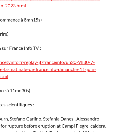
in-2023.html
n commence à 8mn15s)
crire)
n sur France Info TV :
ncetvinfo.fr/replay-jt/franceinfo/6h30-9h30/7-
-de-la-matinale-de-franceinfo-dimanche-11-juin-
html
nce à 11mn30s)
ces scientifiques :
urn, Stefano Carlino, Stefania Danesi, Alessandro
 for rupture before eruption at Campi Flegrei caldera,