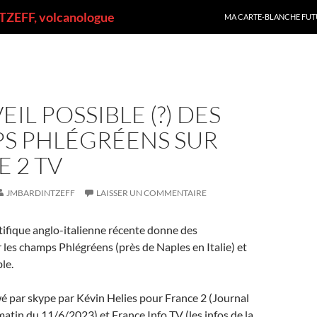
ALLER AU CONTENU
ZEFF, volcanologue
MA CARTE-BLANCHE FUT
EIL POSSIBLE (?) DES
S PHLÉGRÉENS SUR
 2 TV
JMBARDINTZEFF
LAISSER UN COMMENTAIRE
ifique anglo-italienne récente donne des
 les champs Phlégréens (près de Naples en Italie) et
ble.
ewé par skype par Kévin Helies pour France 2 (Journal
atin du 11/6/2023) et France Info TV (les infos de la