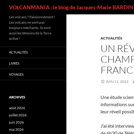
Recherche
VOLCANMANIA : le blog de Jacques-Marie BARDINT
Les volcans ? Passionnément !
Les volcans ne sont pas
toujours méchants, ils sont
aussi les témoins de la Terre
ACTUALITÉS
active !
UN RÉV
ACTUALITÉS
CHAMP
LIVRES
FRANCE
VOYAGES
JUIN 11, 2023
Une étude scient
ARCHIVES
informations sur
août 2026
leur réveil possi
juillet 2026
juin 2026
J’ai été intervi
mai 2026
de 6h30 de Télém