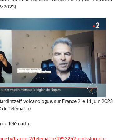
6/2023).
rdintzeff, volcanologue, sur France 2 le 11 juin 2023
0 de Télématin)
n de Télématin :
nce.tv/france-2/telematin/4953262-emission-du-