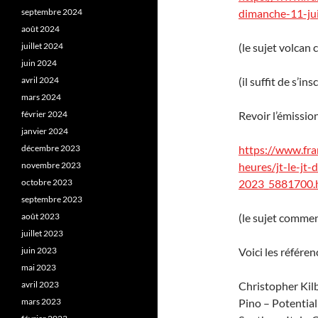
septembre 2024
dimanche-11-ju
août 2024
juillet 2024
(le sujet volca
juin 2024
avril 2024
(il suffit de s’ins
mars 2024
février 2024
Revoir l’émissio
janvier 2024
décembre 2023
https://www.fra
novembre 2023
heures/jt-le-jt
octobre 2023
2023_5881700.
septembre 2023
août 2023
(le sujet comme
juillet 2023
juin 2023
Voici les référen
mai 2023
avril 2023
Christopher Kilb
mars 2023
Pino – Potential